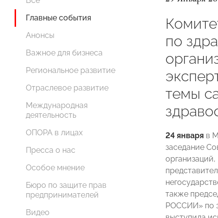
Все
Главные события
Комит
Анонсы
по здр
Важное для бизнеса
органи
Региональное развитие
экспер
Отраслевое развитие
темы с
Международная
здраво
деятельность
ОПОРА в лицах
24 января
в М
заседание Со
Пресса о нас
организаций,
Особое мнение
представител
негосударств
Бюро по защите прав
также предс
предпринимателей
РОССИИ» по 
Видео
выступила ис