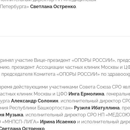
-Петербурга»
Светлана Остренко
.
 принял участие Вице-президент «ОПОРЫ РОССИИ», пре
нию, президент Ассоциации частных клиник Москвы и 
я председателя Комитета «ОПОРЫ РОССИИ» по здравоо
время действующими участниками Совета Союза СРО яв
частных клиник Москвы и ЦФО
Инга Ермолина
, генераль
бурга
Александр Солонин
, исполнительный директор СР
ения Республики Башкортостан»
Рузиля Ибатуллина
, пр
я Музыка
, исполнительный директор СРО НП «МЕДСО
РО «МНПСП-ЛИГА»
Ирина Исаенко
и исполнительный дире
Светлана Остренко
.