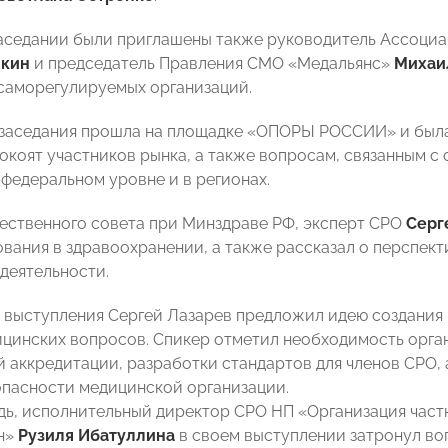
заседании были приглашены также руководитель Ассоци
шкин
и председатель Правления СМО «Медальянс»
Михаи
саморегулируемых организаций.
 заседания прошла на площадке «ОПОРЫ РОССИИ» и был
окоят участников рынка, а также вопросам, связанным 
 федеральном уровне и в регионах.
щественного совета при Минздраве РФ, эксперт СРО
Серг
вания в здравоохранении, а также рассказал о перспект
деятельности.
о выступления Сергей Лазарев предложил идею создания 
цинских вопросов. Спикер отметил необходимость орга
 аккредитации, разработки стандартов для членов СРО, 
опасности медицинской организации.
дь, исполнительный директор СРО НП «Организация час
н»
Рузиля Ибатуллина
в своем выступлении затронул во