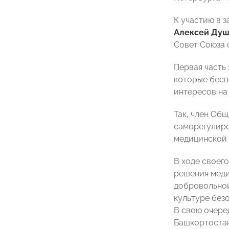
К участию в 
Алексей Ду
Совет Союза 
Первая часть
которые бесп
интересов на
Так, член Об
саморегулиро
медицинской 
В ходе своег
решения меди
добровольной
культуре без
В свою очере
Башкортоста