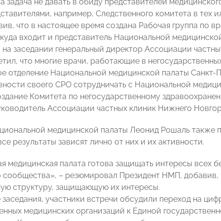
ша задача не давать в обиду представителей медицинског
дставителями, например, Следственного комитета в тех и
вив, что в настоящее время создана Рабочая группа по 
 куда входит и представитель Национальной медицинской
на заседании генеральный директор Ассоциации частны
тил, что многие врачи, работающие в негосударственны
ое отделение Национальной медицинской палаты Санкт-П
овности своего СРО сотрудничать с Национальной медицин
здание Комитета по негосударственному здравоохранен
ководитель Ассоциации частных клиник Нижнего Новго
циональной медицинской палаты Леонид Рошаль также п
все результаты зависят лично от них и их активности.
я медицинская палата готова защищать интересы всех б
 сообщества», – резюмировал Президент НМП, добавив, 
ную структуру, защищающую их интересы.
 заседания, участники встречи обсудили переход на ци
енных медицинских организаций к Единой государствен