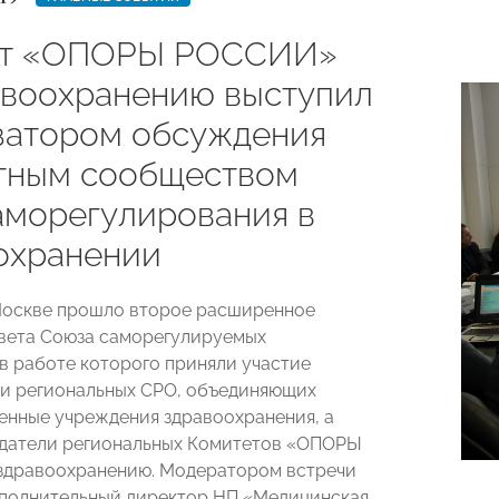
ет «ОПОРЫ РОССИИ»
авоохранению выступил
затором обсуждения
тным сообществом
аморегулирования в
охранении
оскве прошло второе расширенное
вета Союза саморегулируемых
 в работе которого приняли участие
и региональных СРО, объединяющих
енные учреждения здравоохранения, а
едатели региональных Комитетов «ОПОРЫ
здравоохранению. Модератором встречи
полнительный директор НП «Медицинская