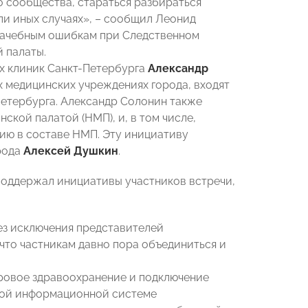
о сообщества, стараться разбираться
ли иных случаях», – сообщил Леонид
врачебным ошибкам при Следственном
 палаты.
х клиник Санкт-Петербурга
Александр
х медицинских учреждениях города, входят
етербурга. Александр Солонин также
ской палатой (НМП), и, в том числе,
ию в составе НМП. Эту инициативу
рода
Алексей Душкин
.
оддержал инициативы участников встречи,
ез исключения представителей
что частникам давно пора объединиться и
фровое здравоохранение и подключение
ной информационной системе