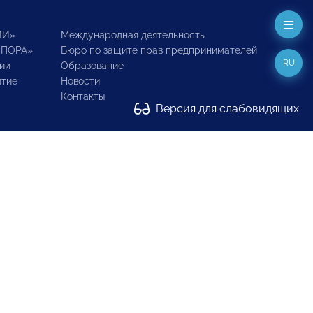
ИИ»
Международная деятельность
ОПОРА»
Бюро по защите прав предпринимателей
RU
ии
Образование
итие
Новости
Контакты
Версия для слабовидящих