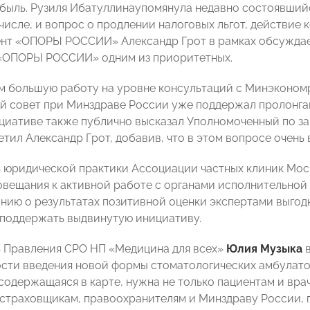
ибыль. Рузиля Ибатуллинаупомянула недавно состоявший
 числе, и вопрос о продлении налоговых льгот, действие к
нт «ОПОРЫ РОССИИ» Александр Грот в рамках обсуждаем
 «ОПОРЫ РОССИИ» одним из приоритетных.
 большую работу на уровне консультаций с Минэконом
 совет при Минздраве России уже поддержал пролонга
циативе также публично высказал Уполномоченный по з
етил Александр Грот, добавив, что в этом вопросе очень
 юридической практики Ассоциации частных клиник Мо
овещания к активной работе с органами исполнительной 
ию о результатах позитивной оценки экспертами выгодн
 поддержать выдвинутую инициативу.
 Правления СРО НП «Медицина для всех»
Юлия Музыка
в
сти введения новой формы стоматологических амбулатор
содержащаяся в карте, нужна не только пациентам и вра
 страховщикам, правоохранителям и Минздраву России, 