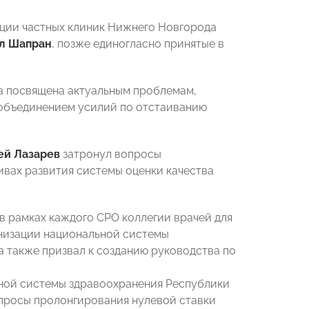
ации частных клиник Нижнего Новгорода
л Шапран
, позже единогласно принятые в
а посвящена актуальным проблемам,
с объединением усилий по отстаиванию
ей Лазарев
затронул вопросы
ивах развития системы оценки качества
в рамках каждого СРО коллегии врачей для
низации национальной системы
а также призвал к созданию руководства по
тной системы здравоохранения Республики
просы пролонгирования нулевой ставки