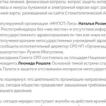
ества лечения, финансовые вопросы, вопрос защиты инте
люсы и минусы бумажной и электронной версии карт, ра
ной карты, размещенной на сайте Стоматологической Ас
егулируемой организации «МНПСП-Лига»
Наталья Роза
 Роспотребнадзора без «чек-листов» и отсутствия инфо
егосударственного здравоохранения по тем или иным ка
получения врачами негосударственных учреждений здра
сообщила исполнительный директор СРО НП «Организац
ашкортостан» Рузиля Ибатуллина.
 заседания Совета СРО состоялась на площадке Национа
резидента
Леонида Рошаля
. Основной темой встречи ст
 Палаты в защите и отстаивании интересов негосударст
ь подчеркнул, что деятельность организации направлена,
ра, сегодня общество предъявляет завышенные требования
лишнего давления.
, сегодня нередко поступают жалобы на действия врачей