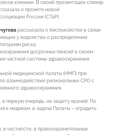
ресов клиники. В своей презентации спикер
ссказала о проекте новой
социации России (СТаР).
нчугова
рассказала о беспокойстве в связи
рмации у ведомства о распределении
тегориям риска.
воохранения досрочных пенсий в своем
ия частной системы здравоохранения
льной медицинской палаты (НМП) при
ало взаимодействие региональных СРО с
венного здравоохранения.
 в первую очередь, на защиту врачей. По
 к медикам, и задача Палаты – оградить
, в частности, в правоохранительные