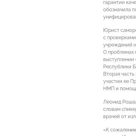
гарантии кач
обозначила п
унифицирован
Юрист самор
с проверками
учреждений н
О проблемах 
выступлении 
Республики Б
Вторая часть
участии ее П
НМП и помощь
Леонид Рошал
словам спике
врачей от из
«К сожалению