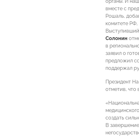
органы. И на
вместе с пре
Рошаль, доба
комитете РФ,
Выступивший 
Солонин
отме
в региональн
заявил о гот
предложил со
поддержал ру
Президент На
отметив, что 
«Национальна
медицинского
создать силь
В завершение
негосударств