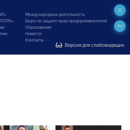
ИИ»
Международная деятельность
ОПОРА»
Бюро по защите прав предпринимателей
RU
ии
Образование
итие
Новости
Контакты
Версия для слабовидящих