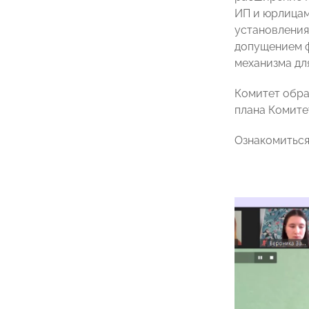
ИП и юрлицам
установления
допущением ф
механизма дл
Комитет обра
плана Комитет
Ознакомиться