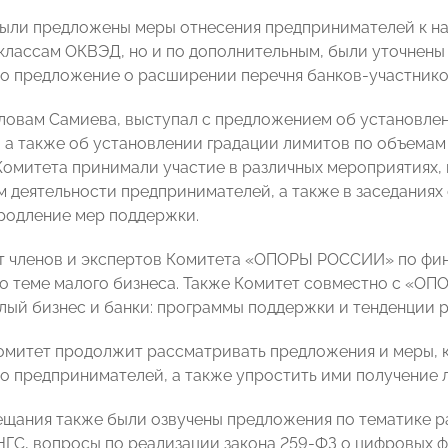
были предложены меры отнесения предпринимателей к н
классам ОКВЭД, но и по дополнительным, были уточнены
 предложение о расширении перечня банков-участников
словам Самиева, выступал с предложением об установлен
, а также об установлении градации лимитов по объемам 
Комитета принимали участие в различных мероприятиях,
м деятельности предпринимателей, а также в заседаниях
продление мер поддержки.
от членов и экспертов Комитета «ОПОРЫ РОССИИ» по ф
о теме малого бизнеса. Также Комитет совместно с «
лый бизнес и банки: программы поддержки и тенденции р
Комитет продолжит рассматривать предложения и меры, 
о предпринимателей, а также упростить ими получение 
ещания также были озвучены предложения по тематике раб
ГС, вопросы по реализации закона 259-ФЗ о цифровых ф