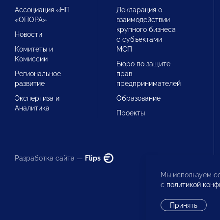
Ассоциация «НП
Декларация о
«ОПОРА»
взаимодействии
крупного бизнеса
Новости
с субъектами
Комитеты и
МСП
Комиссии
Бюро по защите
Региональное
прав
развитие
предпринимателей
Экспертиза и
Образование
Аналитика
Проекты
Разработка сайта —
Flips
Мы используем co
с
политикой конф
Принять