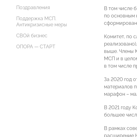
Поздравления
В том числе 
по основным 
Поддержка МСП.
сформировано
Антикризисные меры
СВОй бизнес
Комитет, по 
реализовано)
ОПОРА — СТАРТ
выше. Члены 
МСП и в цело
в том числе 
За 2020 год 
материалов п
марафон – ма
В 2021 году 
большее числ
В рамках сов
расширение Н