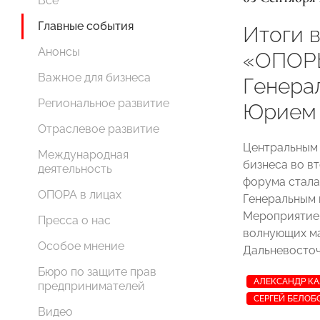
Все
Главные события
Итоги 
Анонсы
«ОПОР
Важное для бизнеса
Генера
Региональное развитие
Юрием 
Отраслевое развитие
Центральным 
Международная
бизнеса во в
деятельность
форума стал
ОПОРА в лицах
Генеральным
Мероприятие
Пресса о нас
волнующих ма
Особое мнение
Дальневосточ
Бюро по защите прав
АЛЕКСАНДР К
предпринимателей
СЕРГЕЙ БЕЛОБ
Видео