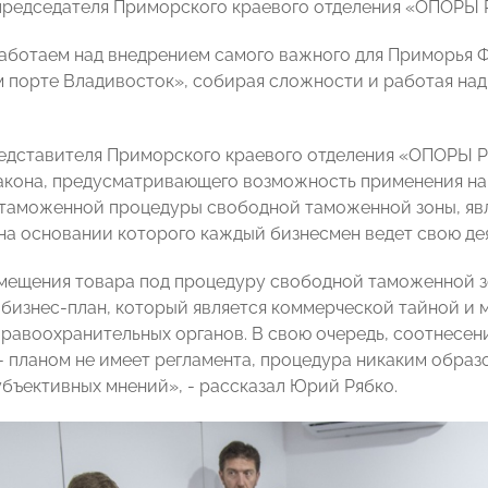
 председателя Приморского краевого отделения «ОПОР
аботаем над внедрением самого важного для Приморья Фе
 порте Владивосток», собирая сложности и работая на
едставителя Приморского краевого отделения «ОПОРЫ Р
акона, предусматривающего возможность применения на
таможенной процедуры свободной таможенной зоны, яв
 на основании которого каждый бизнесмен ведет свою де
мещения товара под процедуру свободной таможенной з
бизнес-план, который является коммерческой тайной и 
равоохранительных органов. В свою очередь, соотнесен
с- планом не имеет регламента, процедура никаким обра
бъективных мнений», - рассказал Юрий Рябко.