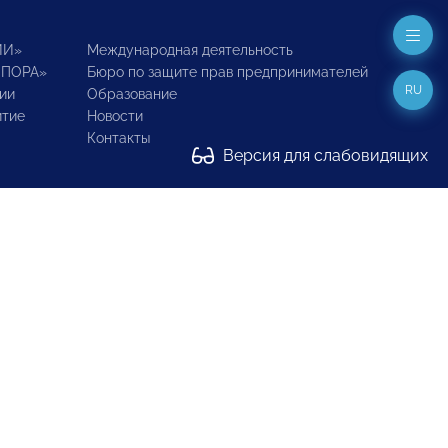
ИИ»
Международная деятельность
ОПОРА»
Бюро по защите прав предпринимателей
RU
ии
Образование
итие
Новости
Контакты
Версия для слабовидящих