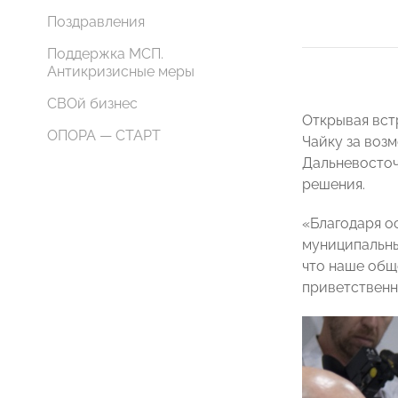
Поздравления
Поддержка МСП.
Антикризисные меры
СВОй бизнес
Открывая вс
ОПОРА — СТАРТ
Чайку за воз
Дальневосточ
решения.
«Благодаря о
муниципальны
что наше общ
приветственн