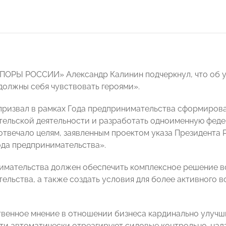
ПОРЫ РОССИИ» Александр Калинин подчеркнул, что об 
 должны себя чувствовать героями».
 призвал в рамках Года предпринимательства сформирова
ельской деятельности и разработать одноименную феде
отвечало целям, заявленным проектом указа Президента
да предпринимательства».
имательства должен обеспечить комплексное решение во
ельства, а также создать условия для более активного 
венное мнение в отношении бизнеса кардинально улучшит
ти автоматически отреагируют силовые контрольно-надз