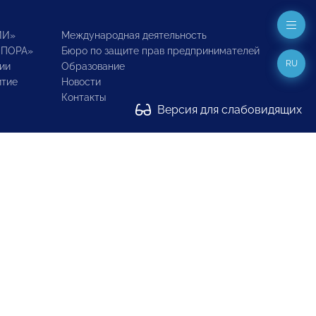
ИИ»
Международная деятельность
ОПОРА»
Бюро по защите прав предпринимателей
RU
ии
Образование
итие
Новости
Контакты
Версия для слабовидящих