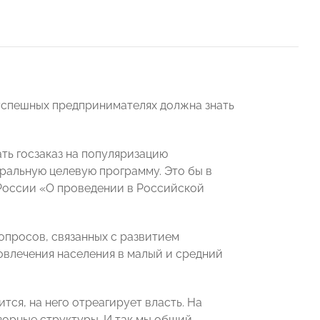
успешных предпринимателях должна знать
ть госзаказ на популяризацию
ральную целевую программу. Это бы в
 России «О проведении в Российской
просов, связанных с развитием
вовлечения населения в малый и средний
ся, на него отреагирует власть. На
орные структуры. И так мы общий