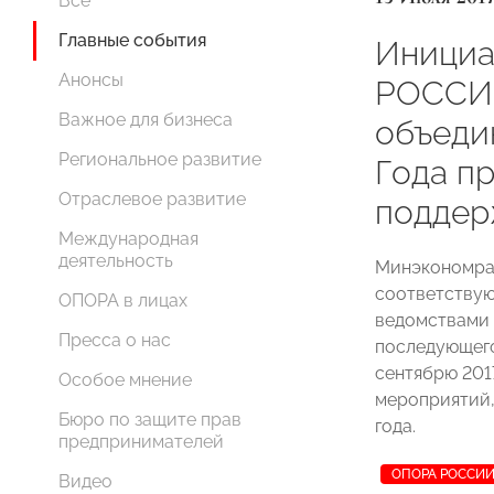
Все
Главные события
Иници
Анонсы
РОССИИ
Важное для бизнеса
объеди
Региональное развитие
Года п
Отраслевое развитие
поддер
Международная
деятельность
Минэкономра
соответствую
ОПОРА в лицах
ведомствами 
Пресса о нас
последующего
сентябрю 201
Особое мнение
мероприятий,
Бюро по защите прав
года.
предпринимателей
ОПОРА РОССИ
Видео