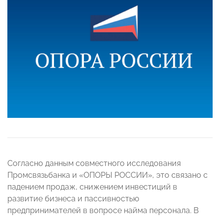
Согласно данным совместного исследования
Промсвязьбанка и «ОПОРЫ РОССИИ», это связано с
падением продаж, снижением инвестиций в
развитие бизнеса и пассивностью
предпринимателей в вопросе найма персонала. В