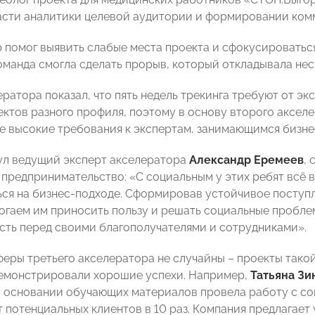
асти аналитики целевой аудитории и формировании ком
 помог выявить слабые места проекта и сфокусироваться 
команда смогла сделать прорыв, который откладывала не
ератора показал, что пять недель трекинга требуют от э
ектов разного профиля, поэтому в основу второго акселе
е высокие требования к экспертам, занимающимся бизн
ул ведущий эксперт акселератора
Александр Еремеев
,
 предпринимательство: «С социальным у этих ребят всё 
ся на бизнес-подходе. Сформировав устойчивое поступл
огаем им приносить пользу и решать социальные проблемы
сть перед своими благополучателями и сотрудниками».
еры третьего акселератора не случайны – проекты тако
емонстрировали хорошие успехи. Например,
Татьяна Зи
а основании обучающих материалов провела работу с со
 потенциальных клиентов в 10 раз. Компания предлагает 