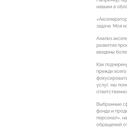
навыки в обл
«Акселератор
задаче. Моя 
Анализ аксел
развития про
введены боле
Как подчеркн
прежде всего
фокусировать
услуг, мы пом
ответственно
Выбранные сф
фонда и прод
персонал», н
обращений от