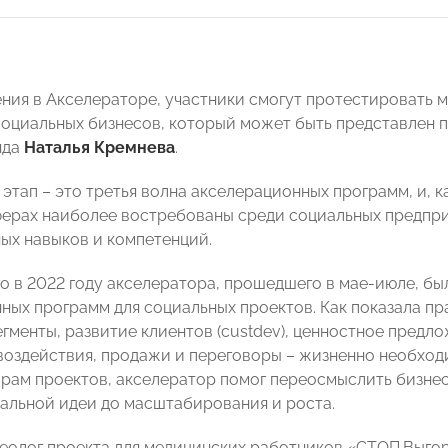
ения в Акселераторе, участники смогут протестировать 
социальных бизнесов, который может быть представлен
нда
Наталья Кремнева
.
этап – это третья волна акселерационных программ, и, к
ерах наиболее востребованы среди социальных предпр
ых навыков и компетенций.
го в 2022 году акселератора, прошедшего в мае-июле, б
ых программ для социальных проектов. Как показала прак
гменты, развитие клиентов (custdev), ценностное предло
воздействия, продажи и переговоры – жизненно необхо
рам проектов, акселератор помог переосмыслить бизнес-
иальной идеи до масштабирования и роста.
еолог проекта для медицинских работников «СТОП.Выг