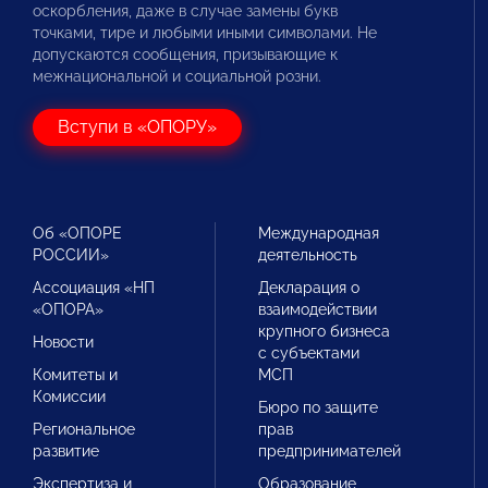
оскорбления, даже в случае замены букв
точками, тире и любыми иными символами. Не
допускаются сообщения, призывающие к
межнациональной и социальной розни.
Вступи в «ОПОРУ»
Об «ОПОРЕ
Международная
РОССИИ»
деятельность
Ассоциация «НП
Декларация о
«ОПОРА»
взаимодействии
крупного бизнеса
Новости
с субъектами
Комитеты и
МСП
Комиссии
Бюро по защите
Региональное
прав
развитие
предпринимателей
Экспертиза и
Образование