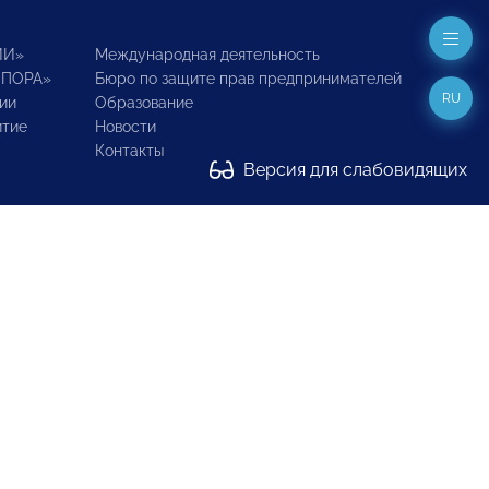
ИИ»
Международная деятельность
ОПОРА»
Бюро по защите прав предпринимателей
RU
ии
Образование
итие
Новости
Контакты
Версия для слабовидящих