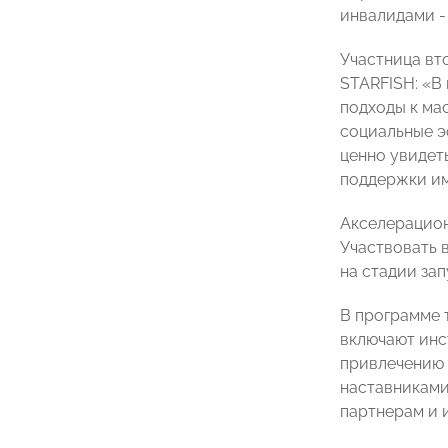
инвалидами - 
Участница вт
STARFISH: «В
подходы к ма
социальные э
ценно увидет
поддержки им
Акселерацион
Участвовать 
на стадии за
В программе 
включают инс
привлечению 
наставниками
партнерам и 