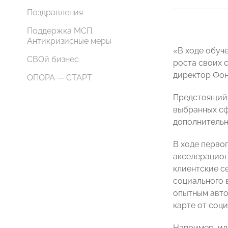
Поздравления
Поддержка МСП.
Антикризисные меры
«В ходе обуч
СВОй бизнес
роста своих 
директор Фо
ОПОРА — СТАРТ
Предстоящий 
выбранных сф
дополнительн
В ходе перво
акселерационн
клиентские се
социального 
опытным авто
карте от соц
Например, ид