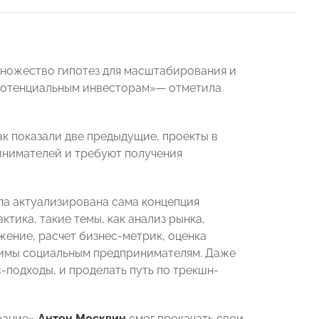
множество гипотез для масштабирования и
 потенциальным инвесторам»— отметила
ак показали две предыдущие, проекты в
инимателей и требуют получения
ыла актуализирована сама концепция
тика, такие темы, как анализ рынка,
жение, расчет бизнес-метрик, оценка
димы социальным предпринимателям. Даже
подходы, и проделать путь по трекшн-
орание»
Антон Москвин
смог прокачать свои