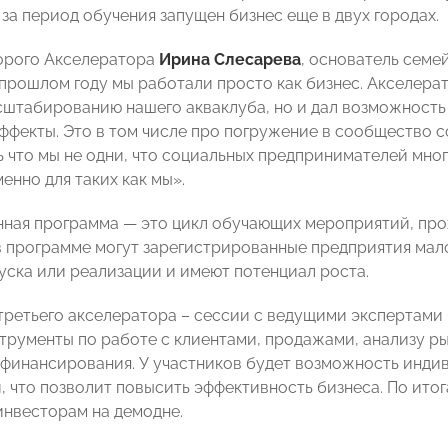
за период обучения запущен бизнес еще в двух городах.
орого Акселератора
Ирина Слесарева
, основатель семе
 прошлом году мы работали просто как бизнес. Акселера
сштабированию нашего акваклуба, но и дал возможность
ффекты. Это в том числе про погружение в сообщество 
ь что мы не одни, что социальных предпринимателей мног
енно для таких как мы».
ная программа — это цикл обучающих мероприятий, про
в программе могут зарегистрированные предприятия мало
пуска или реализации и имеют потенциал роста.
третьего акселератора – сессии с ведущими экспертами
трументы по работе с клиентами, продажами, анализу р
финансирования. У участников будет возможность индив
, что позволит повысить эффективность бизнеса. По ито
инвесторам на демодне.