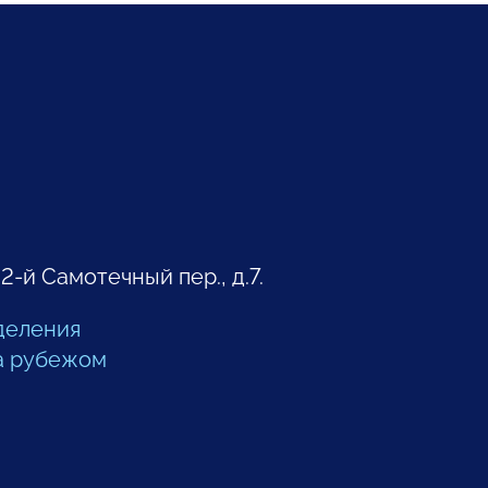
 2-й Самотечный пер., д.7.
деления
а рубежом