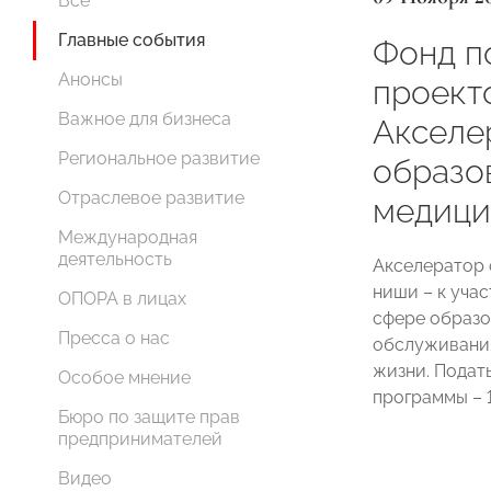
Все
Главные события
Фонд п
Анонсы
проект
Важное для бизнеса
Акселе
Региональное развитие
образов
Отраслевое развитие
медиц
Международная
деятельность
Акселератор 
ниши – к уча
ОПОРА в лицах
сфере образо
Пресса о нас
обслуживания
жизни. Подат
Особое мнение
программы – 
Бюро по защите прав
предпринимателей
Видео