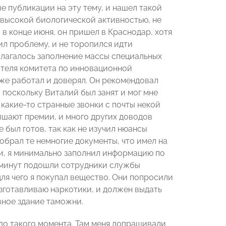
е публикации на эту тему, и нашел такой
т высокой биологической активностью, не
, в конце июня, он пришел в Краснодар, хотя
ил проблему, и не торопился идти
олагалось заполнение массы специальных
ителя комитета по инновационной
же работал и доверял. Он рекомендовал
поскольку Виталий был занят и мог мне
 какие-то странные звонки с почты некой
ишают премии, и много других доводов
 был готов, так как не изучил нюансы
обрал те немногие документы, что имел на
ги, я минимально заполнил информацию по
15 минут подошли сотрудники службы
для чего я покупал вещество. Они попросили
изготавливаю наркотики, и должен выдать
вное здание таможни.
 до такого момента. Там меня допрашивали