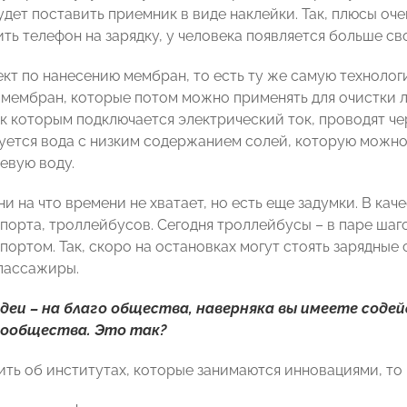
удет поставить приемник в виде наклейки. Так, плюсы оч
ить телефон на зарядку, у человека появляется больше св
ект по нанесению мембран, то есть ту же самую техноло
 мембран, которые потом можно применять для очистки л
к которым подключается электрический ток, проводят чер
уется вода с низким содержанием солей, которую можно 
евую воду.
и на что времени не хватает, но есть еще задумки. В кач
орта, троллейбусов. Сегодня троллейбусы – в паре шагов
портом. Так, скоро на остановках могут стоять зарядные
 пассажиры.
идеи – на благо общества, наверняка вы имеете сод
сообщества. Это так?
ть об институтах, которые занимаются инновациями, то в