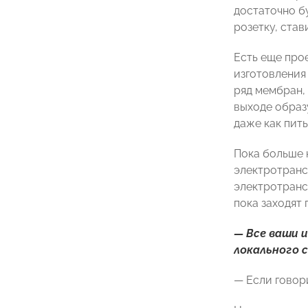
достаточно б
розетку, став
Есть еще про
изготовления
ряд мембран, 
выходе образ
даже как пить
Пока больше н
электротрансп
электротранс
пока заходят
— Все ваши 
локального 
— Если говори