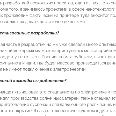
ь разработкой нескольких проектов, один из них – это 
роме того, я занимаюсь проектами в сфере нанотехнологи
их производим фактически на принтере: туда вносится п
позволяет их делать достаточно дешевыми.
реализованные разработки?
ая часть в разработке, но мы уже сделали много опытных
ближайшее время мы можем приступить к мелкосерийному
одству не только в России, но и за рубежом, в частност
омпанию в Индии, где будет массово производиться данн
я не имеют подключения к электроэнергии.
 какой команды вы работаете?
оманде пять человек: это специалисты по электронике и
 для производства солнечных батарей, также специалис
приготовление суспензии для дальнейшего распыления, и
осить покрытие. Я назвал технологическую команду, а т