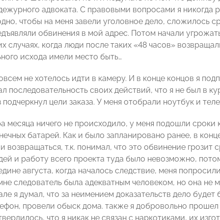
 дежурного адвоката. С правовыми вопросами я никогда р
дно, чтобы на меня завели уголовное дело, сложилось ср
дъявляли обвинения в мой адрес. Потом начали угрожать,
х случаях, когда люди после таких «48 часов» возвраща
ьного исхода имели место быть…
всем не хотелось идти в камеру. И в конце концов я подп
ал последовательность своих действий, что я не был в к
 подчеркнул цели заказа. У меня отобрали ноутбук и теле
ра месяца ничего не происходило, у меня подошли сроки
нечных батарей. Как и было запланировано ранее, в конц
ли возвращаться, т.к. понимал, что это обвинение грозит
ей и работу всего проекта туда было невозможно, потому 
едине августа, когда началось следствие, меня попросил
не следователь была адекватным человеком, но она не мо
але я думал, что за неимением доказательств дело будет
лефон, провели обыск дома. также я добровольно прошел 
вердилось, что я никак не связан с наркотиками, их изг