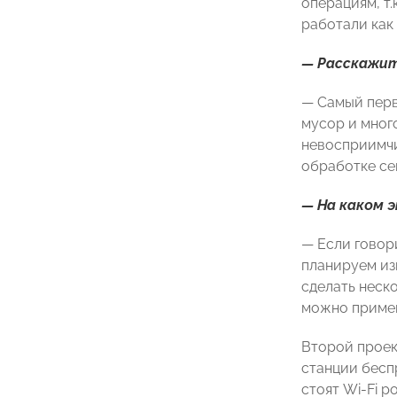
операциям, т.
работали как 
— Расскажит
— Самый перв
мусор и мног
невосприимчи
обработке се
— На каком 
— Если говор
планируем из
сделать неско
можно примен
Второй проек
станции бесп
стоят Wi-Fi р