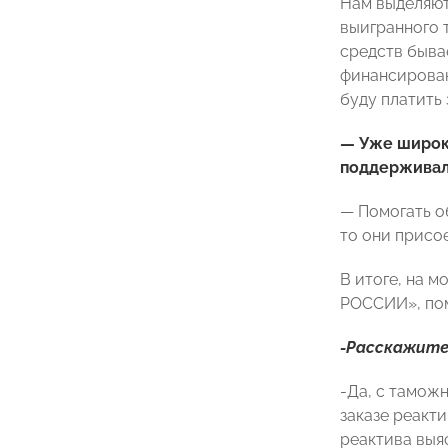
Нам выделяют
выигранного 
средств быва
финансирован
буду платить 
— Уже широк
поддерживал
— Помогать о
то они присо
В итоге, на 
РОССИИ», пом
-Расскажите
-Да, с тамож
заказе реакт
реактива выя