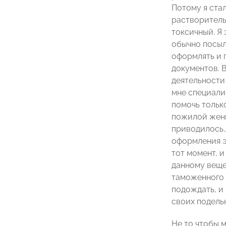
Потому я ста
растворитель
токсичный. Я 
обычно посыл
оформлять и 
документов. 
деятельности
мне специали
помочь только
пожилой женщ
приводилось… 
оформления э
тот момент, 
данному вещес
таможенного к
подождать, и
своих подель
Не то чтобы м