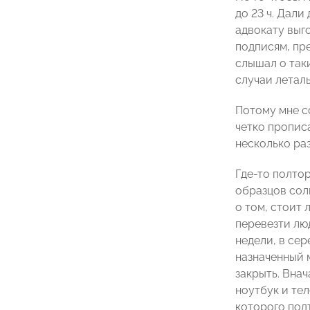
до 23 ч. Дали
адвокату выго
подписям, пре
слышал о таки
случаи летал
Потому мне со
четко пропис
несколько раз
Где-то полто
образцов сол
о том, стоит 
перевезти люд
недели, в сер
назначенный м
закрыть. Внач
ноутбук и те
которого подт