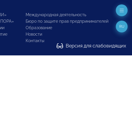
ИИ»
Международная деятельность
ОПОРА»
Бюро по защите прав предпринимателей
RU
ии
Образование
итие
Новости
Контакты
Версия для слабовидящих