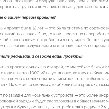
к. много реактивов и оборудования закупаем за рубежом.
проектная группа, а компанию под нашу деятельность я з
е о вашем первом проекте?
ый проект был в 12 лет — это была система по сортиров
о стихийных свалок. Я подготовил проект по переработке
вой к инновациям, потребности я не увидел. Позже, в у
мян лазерным излучением и магнитным полем, но проект 
этапе реализации сегодня ваши проекты?
ить о проекте солнечных батарей, то мы сейчас близки 
готовить около 1000 м2 на установке, которую сейчас мы
лько домов с солнечным питанием, для того чтобы показа
ять. Покажем во сколько это обходится и срок окупаемо
т по зарядке для мобильных устройств — это более инфр
роводной зарядки будут расположены в общественных ме
оутеры) и будут доступны для потребителя в радиусе 2 м