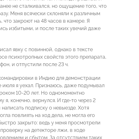
анее не сталкивался, но ощущение того, что
азу. Меня всячески склоняли к различным
 что закроют на 48 часов в камере. Я
лись избитыми, и после таких увечий даже
исал явку с повинной, однако в тексте
урсе психотропных свойств этого препарата,
фон, и отпустили после 23 ч.
 командировки в Индию для демонстрации
е июля я уехал. Признаюсь, даже подумывал
 сроком 10-20 лет. Но одномоментно
я, конечно, вернулся. И где-то через 2
и написать подписку о невыезде. Хотя
гла повлиять на ход дела, не могла его
 быстро закрыто: ведь у меня просмотрели
проверку на детекторе лжи, в ходе
отовлением и сбытом. За отсутствием таких