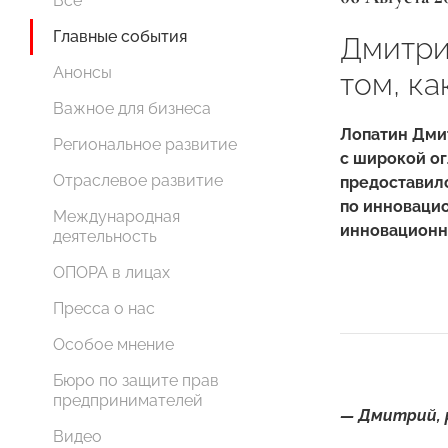
Все
Главные события
Дмитри
Анонсы
том, ка
Важное для бизнеса
Лопатин Дмит
Региональное развитие
с широкой о
Отраслевое развитие
предоставил
по инновацио
Международная
инновационн
деятельность
ОПОРА в лицах
Пресса о нас
Особое мнение
Бюро по защите прав
предпринимателей
— Дмитрий, 
Видео