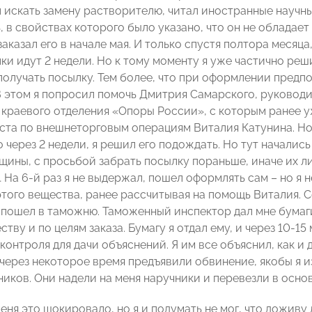
л искать замену растворителю, читал иностранные научны
, в свойствах которого было указано, что он не обладае
заказал его в начале мая. И только спустя полтора месяца
ки идут 2 недели. Но к тому моменту я уже частично реш
получать посылку. Тем более, что при оформлении предп
В этом я попросил помочь Дмитрия Самарского, руковод
 краевого отделения «Опоры России», с которым ранее у
ста по внешнеторговым операциям Виталия Катунина. Но 
 через 2 недели, я решил его подождать. Но тут начались
ины, с просьбой забрать посылку пораньше, иначе их л
На 6-й раз я не выдержал, пошел оформлять сам – но я не
того вещества, ранее рассчитывая на помощь Виталия. С
и пошел в таможню. Таможенный инспектор дал мне бума
тву и по целям заказа. Бумагу я отдал ему, и через 10-
онтроля для дачи объяснений. Я им все объяснил, как и 
 через некоторое время предъявили обвинение, якобы я 
ников. Они надели на меня наручники и перевезли в осно
еня это шокировало, но я и подумать не мог, что доживу