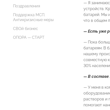
— Я занимаюс
Поздравления
устройств. К
батарей. Мы 
Поддержка МСП.
Антикризисные меры
что в общем 
СВОй бизнес
— Есть уже 
ОПОРА — СТАРТ
— Пока больш
батареям. В 
нашему произв
совместную к
30% населени
— В составе
— У меня в к
оборудование
растворов и 
помогают нан