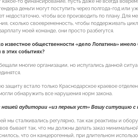
 какое-то финансирование, пусть даже не всегда вовремя
тендера деньги могут поступить через полгода-год или у
ет недостаточно, чтобы все производить по плану. Для м
ия, сколько своевременность, чтобы поддерживать цикл р
зарплату моей команде, они просто разбегутся.
о известное общественности «дело Лопатина» имело б
 в этих событиях?
бещали многие организации, но испугались данной ситуац
единятся.
мою защиту встало только Краснодарское краевое отдел
огли обнаружить все нарушения норм закона.
 нашей аудитории «из первых уст» Вашу ситуацию с
ней мы сталкивались регулярно, так как реактивы и обор
ивов бывает так, что мы должны делать заказ минимально
снилось, что он канцерогенный, при длительном использ