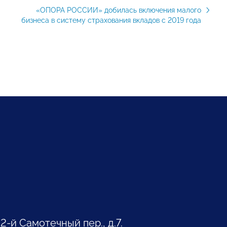
«ОПОРА РОССИИ» добилась включения малого
бизнеса в систему страхования вкладов с 2019 года
 2-й Самотечный пер., д.7.