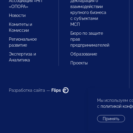
Ассоциация «НП
Декларация о
«ОПОРА»
взаимодействии
крупного бизнеса
Новости
с субъектами
Комитеты и
МСП
Комиссии
Бюро по защите
Региональное
прав
развитие
предпринимателей
Экспертиза и
Образование
Аналитика
Проекты
Разработка сайта —
Flips
Мы используем co
с
политикой конф
Принять