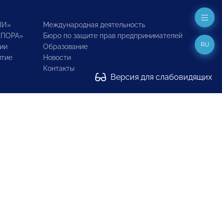
ИИ»
Международная деятельность
ОПОРА»
Бюро по защите прав предпринимателей
RU
ии
Образование
итие
Новости
Контакты
Версия для слабовидящих