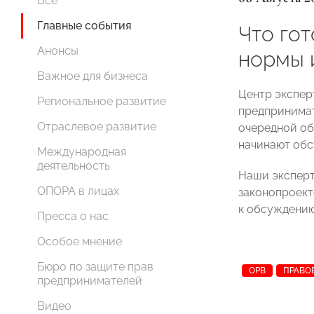
Все
Главные события
Что гот
Анонсы
нормы 
Важное для бизнеса
Центр экспер
Региональное развитие
предпринима
Отраслевое развитие
очередной об
начинают обс
Международная
деятельность
Наши эксперт
ОПОРА в лицах
законопроект
к обсуждению
Пресса о нас
Особое мнение
Бюро по защите прав
ОРВ
ПРАВО
предпринимателей
Видео