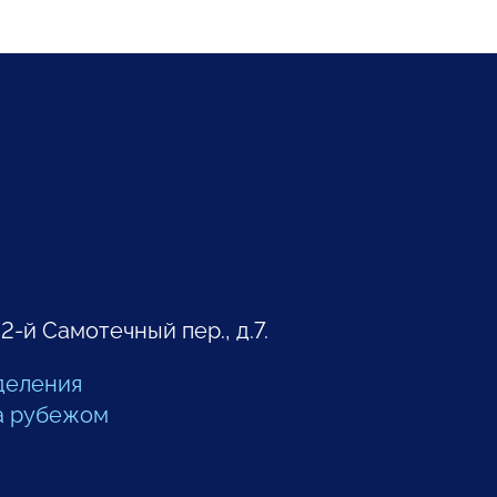
 2-й Самотечный пер., д.7.
деления
а рубежом