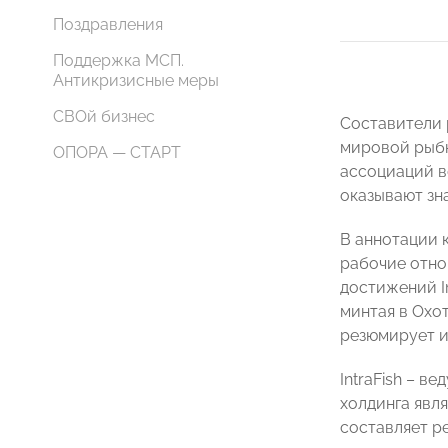
Поздравления
Поддержка МСП.
Антикризисные меры
СВОй бизнес
Составители 
мировой рыбн
ОПОРА — СТАРТ
ассоциаций вс
оказывают зн
В аннотации 
рабочие отно
достижений I
минтая в Охо
резюмирует и
IntraFish – 
холдинга явл
составляет ре