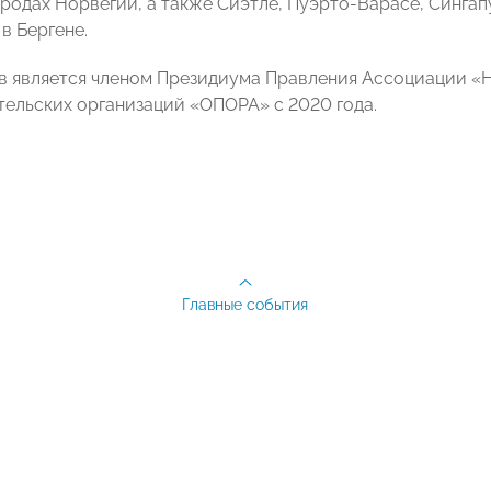
ородах Норвегии, а также Сиэтле, Пуэрто-Варасе, Синга
в Бергене.
в является членом Президиума Правления Ассоциации 
ельских организаций «ОПОРА» с 2020 года.
Главные события