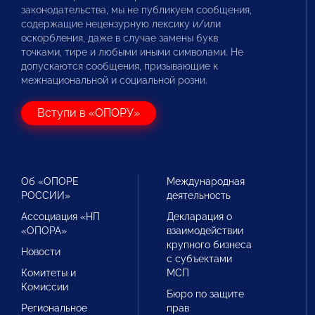
законодательства, мы не публикуем сообщения,
содержащие нецензурную лексику и/или
оскорбления, даже в случае замены букв
точками, тире и любыми иными символами. Не
допускаются сообщения, призывающие к
межнациональной и социальной розни.
Вступи в «ОПОРУ»
Об «ОПОРЕ
Международная
РОССИИ»
деятельность
Ассоциация «НП
Декларация о
«ОПОРА»
взаимодействии
крупного бизнеса
Новости
с субъектами
Комитеты и
МСП
Комиссии
Бюро по защите
Региональное
прав