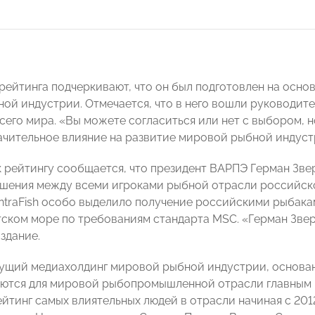
рейтинга подчеркивают, что он был подготовлен на осно
ой индустрии. Отмечается, что в него вошли руководи
его мира. «Вы можете согласиться или нет с выбором, но
ачительное влияние на развитие мировой рыбной индуст
к рейтингу сообщается, что президент ВАРПЭ Герман Зв
шения между всеми игроками рыбной отрасли российско
ntraFish особо выделило получение российскими рыбак
тском море по требованиям стандарта MSC. «Герман Звер
здание.
ведущий медиахолдинг мировой рыбной индустрии, основан
яются для мировой рыбопромышленной отрасли главным 
йтинг самых влиятельных людей в отрасли начиная с 2012 