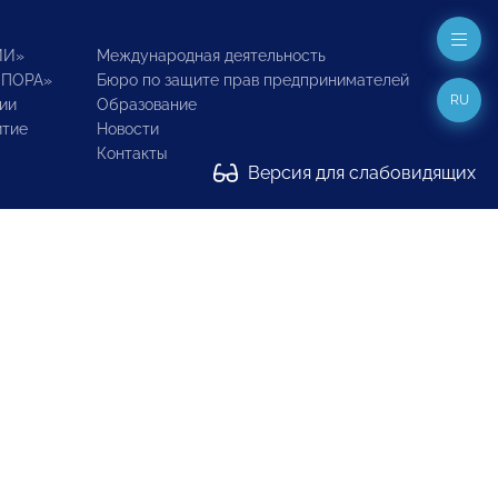
ИИ»
Международная деятельность
ОПОРА»
Бюро по защите прав предпринимателей
RU
ии
Образование
итие
Новости
Контакты
Версия для слабовидящих