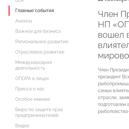
Все
Главные события
Член П
Анонсы
НП «ОП
Важное для бизнеса
вошел 
Региональное развитие
влияте
Отраслевое развитие
мирово
Международная
деятельность
Член Президи
президент Вс
ОПОРА в лицах
рыбопромыш
Пресса о нас
самых влияте
отрасли, заня
Особое мнение
подготовлен 
Бюро по защите прав
рыболовства– 
предпринимателей
Видео