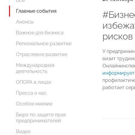
Все
Главные события
#Бизне
Анонсы
избежа
Важное для бизнеса
рисков
Региональное развитие
У предприним
Отраслевое развитие
визит трудин
Международная
Онлайнинспек
деятельность
информирует
профилактичес
ОПОРА в лицах
работает серв
Пресса о нас
Особое мнение
Бюро по защите прав
предпринимателей
Видео