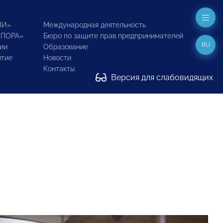
ИИ»
Международная деятельность
ОПОРА»
Бюро по защите прав предпринимателей
RU
ии
Образование
итие
Новости
Контакты
Версия для слабовидящих