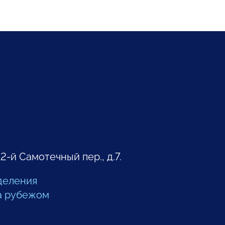
 2-й Самотечный пер., д.7.
деления
а рубежом