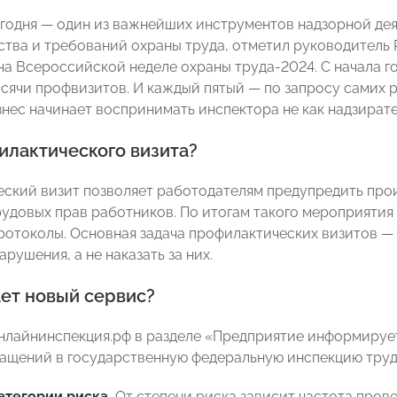
годня — один из важнейших инструментов надзорной дея
ства и требований охраны труда, отметил руководитель
на Всероссийской неделе охраны труда-2024. С начала г
ысячи профвизитов. И каждый пятый — по запросу самих 
знес начинает воспринимать инспектора не как надзирате
илактического визита?
ский визит позволяет работодателям предупредить прои
удовых прав работников. По итогам такого мероприятия
ротоколы. Основная задача профилактических визитов —
арушения, а не наказать за них.
ает новый сервис?
нлайнинспекция.рф в разделе «Предприятие информирует»
ащений в государственную федеральную инспекцию труд
тегории риска.
От степени риска зависит частота прове