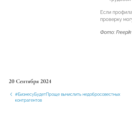
Если профила
проверку могу
Фото: Freepik
20 Сентября 2024
#БизнесуБудетПроще вычислить недобросовестных
контрагентов