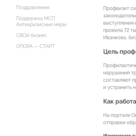
Поздравления
Профвизит се
законодатель
Поддержка МСП.
выступления 
Антикризисные меры
провела 72 т
СВОй бизнес
Иванкова, би
ОПОРА — СТАРТ
Цель проф
Профилактиче
нарушений тр
составляют п
и устранить н
Как работ
На портале О
отправки обр
Изменение ка