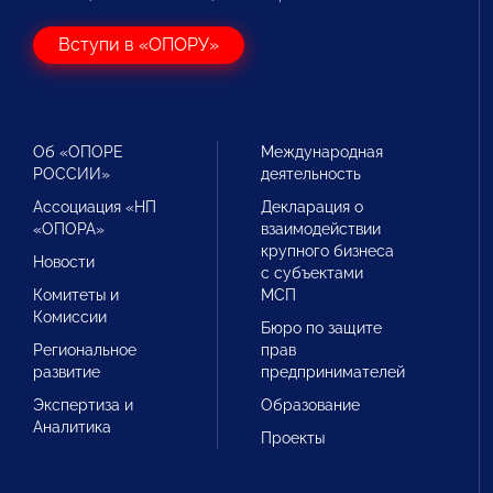
Вступи в «ОПОРУ»
Об «ОПОРЕ
Международная
РОССИИ»
деятельность
Ассоциация «НП
Декларация о
«ОПОРА»
взаимодействии
крупного бизнеса
Новости
с субъектами
Комитеты и
МСП
Комиссии
Бюро по защите
Региональное
прав
развитие
предпринимателей
Экспертиза и
Образование
Аналитика
Проекты