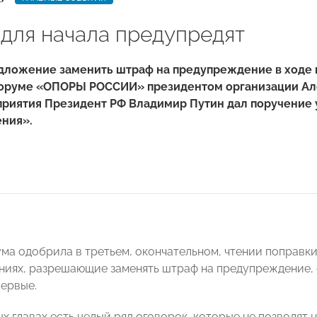
 для начала предупредят
дложение заменить штраф на предупреждение в ходе 
оруме «ОПОРЫ РОССИИ» президентом организации Ал
приятия Президент РФ Владимир Путин дал поручение 
ния».
ума одобрила в третьем, окончательном, чтении поправк
иях, разрешающие заменять штраф на предупреждение,
ервые.
ых главах есть целый ряд оговорок, которые не позволя