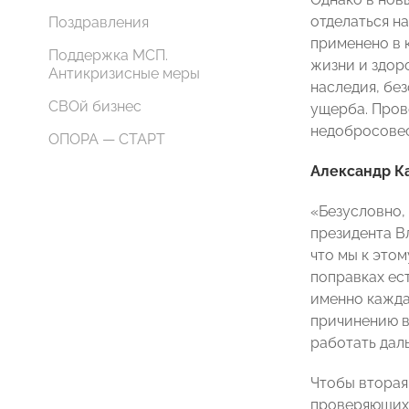
отделаться н
Поздравления
применено в 
Поддержка МСП.
жизни и здор
Антикризисные меры
наследия, бе
СВОй бизнес
ущерба. Пров
недобросовес
ОПОРА — СТАРТ
Александр К
«Безусловно,
президента В
что мы к это
поправках ест
именно кажда
причинению в
работать дал
Чтобы вторая
проверяющих 