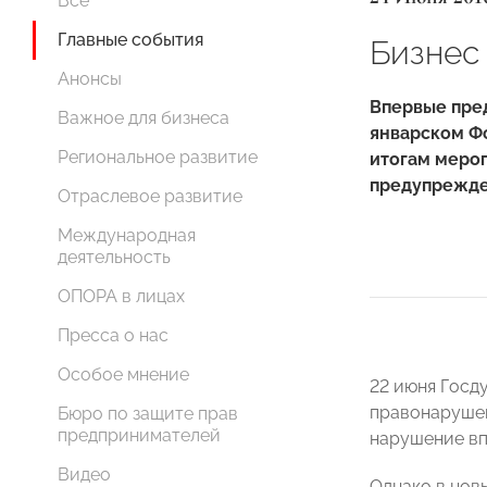
Все
Главные события
Бизнес
Анонсы
Впервые пре
Важное для бизнеса
январском Ф
Региональное развитие
итогам меро
предупрежде
Отраслевое развитие
Международная
деятельность
ОПОРА в лицах
Пресса о нас
Особое мнение
22 июня Госд
правонарушен
Бюро по защите прав
предпринимателей
нарушение вп
Видео
Однако в нов