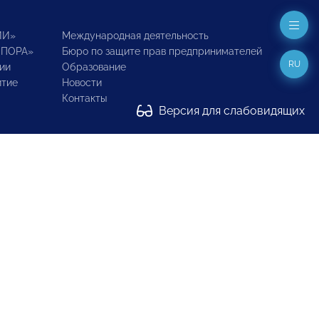
ИИ»
Международная деятельность
ОПОРА»
Бюро по защите прав предпринимателей
RU
ии
Образование
итие
Новости
Контакты
Версия для слабовидящих