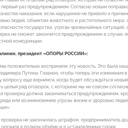
а первый раз предупреждением. Согласно новым поправ
качестве наказания, если нарушение не привело к причи
овью людей, объектам животного и растительного мира,
зопасности государства, угрозы чрезвычайных ситуаций,
ерка не сможет закончится предупреждением в случае, 
тной конкуренции.
алинин, президент «ОПОРЫ РОССИИ»:
 мы положительно восприняли эту новость. Это была наш
ладимира Путина. Главное, чтобы теперь эти изменения в
му вопросу еще вернемся, когда будет обсуждаться новый
ь целый ряд оговорок, с которыми мы не совсем согласны
я проверка должна заканчиваться предупреждением, кро
реда или возникновению угрозы жизни и здоровью людей.
ьше»
 проверка не закончилась штрафом, предприниматель до
органов в полном объёме и в установленные сроки.