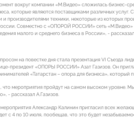
омент вокруг компании «М.Видео» сложилась бизнес-сре
неса, которые являются поставщиками различных услуг. С
 и производителями техники, некоторые из которых про
оссии. Совместно с «ОПОРОЙ РОССИИ» сеть «М.Видео» 
едения малого и среднего бизнеса в России», - рассказал
просом на повестке дня стала презентация VI Съезда 
ице-президент «ОПОРЫ РОССИИ» Азат Газизов. Он пригл
инимателей «Татарстан – опора для бизнеса», который п
 что мероприятия пройдут на самом высоком уровне. Мы 
», - рассказал А.Газизов.
 мероприятия Александр Калинин пригласил всех жела
дет с 4 по 10 июля, пообещав, что это будет незабываем