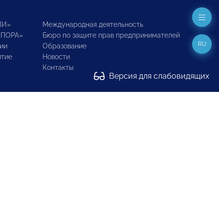
ИИ»
Международная деятельность
ОПОРА»
Бюро по защите прав предпринимателей
RU
ии
Образование
итие
Новости
Контакты
Версия для слабовидящих