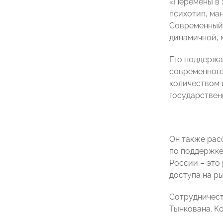
«Перемены в 
психотип, ман
Современный 
динамичной, 
Его поддержа
современного
количеством 
государствен
Он также рас
по поддержке
России – это
доступа на р
Сотрудничест
Тынкована. К