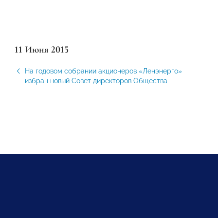
11 Июня 2015
На годовом собрании акционеров «Ленэнерго»
избран новый Совет директоров Общества