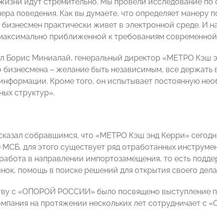
жизни идут стремительно. Мы провели исследование по с
ера поведения. Как вы думаете, что определяет манеру п
бизнесмен практически живет в электронной среде. И на
максимально приближенной к требованиям современной 
л Борис Миниалай, генеральный директор «МЕТРО Кэш эн
 бизнесмена – желание быть независимым, все держать 
информации. Кроме того, он испытывает постоянную нео
ных структур».
сказал собравшимся, что «МЕТРО Кэш энд Керри» сегодн
 МСБ, для этого существует ряд отработанных инструмент
 работа в направлении импортозамещения, то есть подд
ынок, помощь в поиске решений для открытия своего дел
ву с «ОПОРОЙ РОССИИ» было посвящено выступление п
омпания на протяжении нескольких лет сотрудничает с 