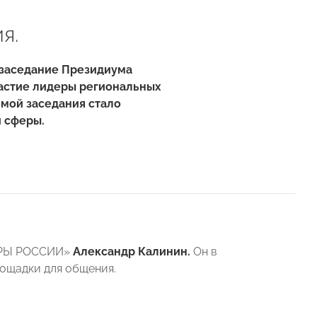
я.
 заседание Президиума
астие лидеры региональных
емой заседания стало
 сферы.
ПОРЫ РОССИИ»
Александр Калинин
.
Он в
ощадки для общения.