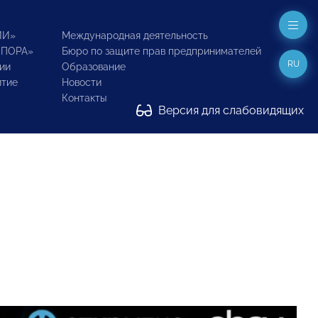
ИИ»
Международная деятельность
ОПОРА»
Бюро по защите прав предпринимателей
RU
ии
Образование
итие
Новости
Контакты
Версия для слабовидящих