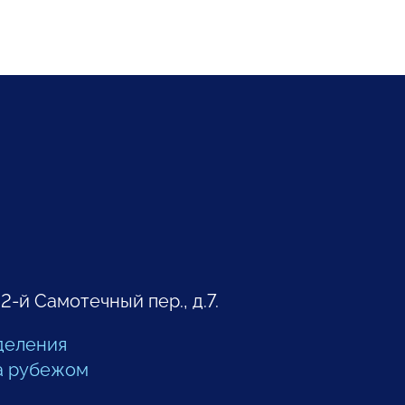
 2-й Самотечный пер., д.7.
деления
а рубежом