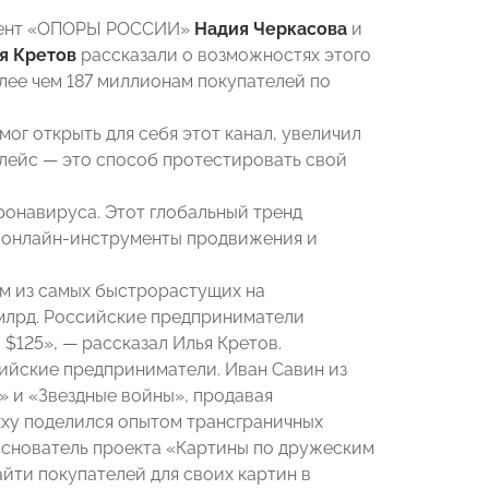
идент «ОПОРЫ РОССИИ»
Надия Черкасова
и
я Кретов
рассказали о возможностях этого
лее чем 187 миллионам покупателей по
ог открыть для себя этот канал, увеличил
плейс — это способ протестировать свой
ронавируса. Этот глобальный тренд
ь онлайн-инструменты продвижения и
им из самых быстрорастущих на
 млрд. Российские предприниматели
 $125», — рассказал Илья Кретов.
ийские предприниматели. Иван Савин из
» и «Звездные войны», продавая
xxy поделился опытом трансграничных
 основатель проекта «Картины по дружеским
айти покупателей для своих картин в