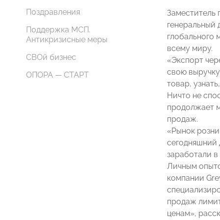
Поздравления
Заместитель 
генеральный 
Поддержка МСП.
глобального 
Антикризисные меры
всему миру.
СВОй бизнес
«Экспорт чере
свою выручку
ОПОРА — СТАРТ
товар, узнать
Ничто не спо
продолжает м
продаж.
«Рынок розни
сегодняшний 
заработали в 
Личным опыто
компании Gre
специализиро
продаж лимит
ценам», расс