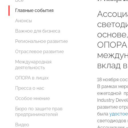
Все
Главные события
Ассоци
Анонсы
светод
Важное для бизнеса
основе
Региональное развитие
ОПОРА 
Отраслевое развитие
междун
Международная
вклад в
деятельность
ОПОРА в лицах
18 ноября сос
В рамках мер
Пресса о нас
ежегодной пр
Особое мнение
Industry Dev
развитие отр
Бюро по защите прав
была
удостое
предпринимателей
светодиодов и
Видео
Ассоциации 