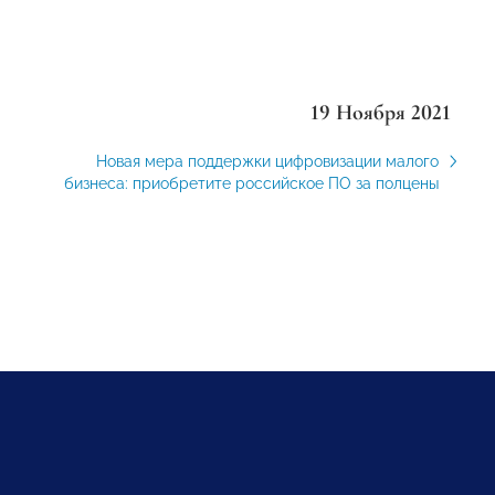
19 Ноября 2021
Новая мера поддержки цифровизации малого
бизнеса: приобретите российское ПО за полцены