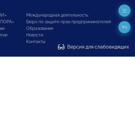
ИИ»
Международная деятельность
ОПОРА»
Бюро по защите прав предпринимателей
RU
ии
Образование
итие
Новости
Контакты
Версия для слабовидящих