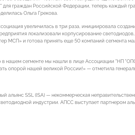
а" для граждан Российской Федерации, теперь каждый гр
оделилась Ольга Грекова.
Ассоциация увеличилась в три раза, инициировала созда
редприятия локализовали корпусирование светодиодов,
тер МСП» и готова принять еще 50 компаний сегмента ма
о в нашем сегменте мы нашли в лице Ассоциации "НП "О
ать опорой нашей великой России!» — отметила генерал
й альянс SSL (ISA) — некоммерческая неправительствен
ветодиодной индустрии. АПСС выступает партнером аль