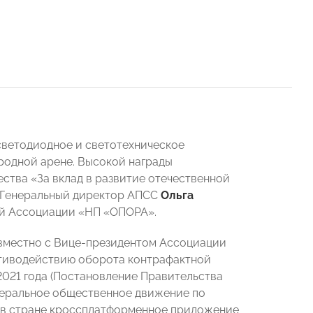
 светодиодное и светотехническое
родной арене. Высокой награды
тва «За вклад в развитие отечественной
. Генеральный директор АПСС
Ольга
ией Ассоциации «НП «ОПОРА».
овместно с Вице-президентом Ассоциации
отиводействию оборота контрафактной
2021 года (Постановление Правительства
деральное общественное движение по
е в стране кроссплатформенное приложение