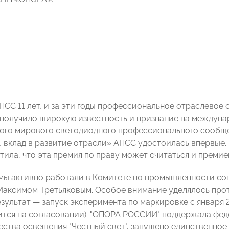
АПСС 11 лет, и за эти годы профессиональное отраслевое
получило широкую известность и признание на междуна
го мирового светодиодного профессионального сообщес
, вклад в развитие отрасли» АПСС удостоилась впервые
тила, что эта премия по праву может считаться и прем
 мы активно работали в Комитете по промышленности с
Максимом Третьяковым. Особое внимание уделялось пр
езультат — запуск эксперимента по маркировке с января 
ится на согласовании). "ОПОРА РОССИИ" поддержала фе
ества освещения "Честный свет", запущено единственно