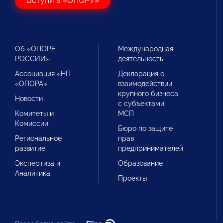
Вступи в «ОПОРУ»
Об «ОПОРЕ
Международная
РОССИИ»
деятельность
Ассоциация «НП
Декларация о
«ОПОРА»
взаимодействии
крупного бизнеса
Новости
с субъектами
Комитеты и
МСП
Комиссии
Бюро по защите
Региональное
прав
развитие
предпринимателей
Экспертиза и
Образование
Аналитика
Проекты