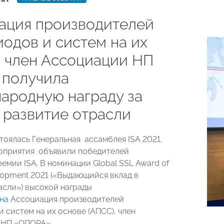
ация производителей
иодов и систем на их
, член Ассоциации НП
получила
ародную награду за
 развитие отрасли
тоялась Генеральная ассамблея ISA 2021.
оприятия объявили победителей
емии ISA. В номинации Global SSL Award of
elopment 2021 («Выдающийся вклад в
асли») высокой награды
на
Ассоциация производителей
 систем на их основе (АПСС), член
«НП «ОПОРА».