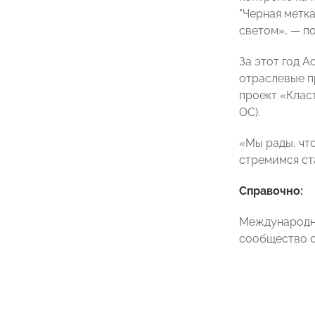
"Черная метк
светом», — п
За этот год 
отраслевые п
проект «Клас
ОС).
«Мы рады, чт
стремимся ст
Справочно:
Международны
сообщество с