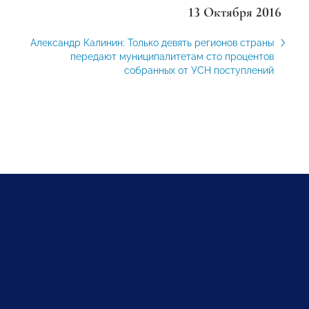
13 Октября 2016
Александр Калинин: Только девять регионов страны
передают муниципалитетам сто процентов
собранных от УСН поступлений