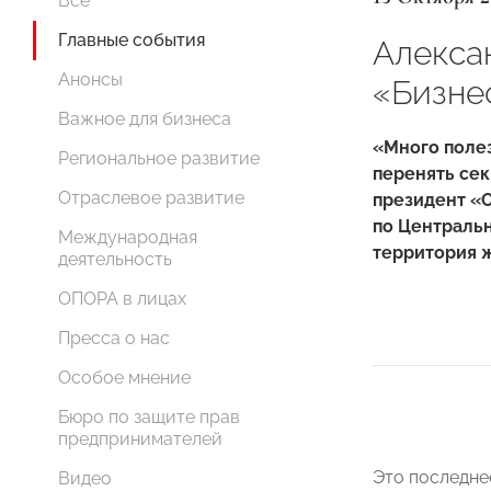
Все
Главные события
Алекса
Анонсы
«Бизне
Важное для бизнеса
«Много полез
Региональное развитие
перенять сек
Отраслевое развитие
президент «
по Централь
Международная
территория 
деятельность
ОПОРА в лицах
Пресса о нас
Особое мнение
Бюро по защите прав
предпринимателей
Это последне
Видео