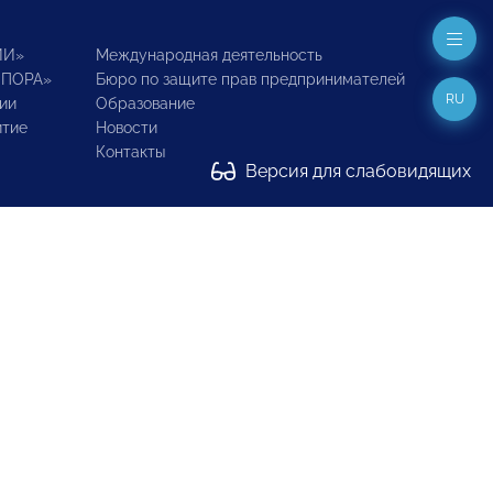
ИИ»
Международная деятельность
ОПОРА»
Бюро по защите прав предпринимателей
RU
ии
Образование
итие
Новости
Контакты
Версия для слабовидящих