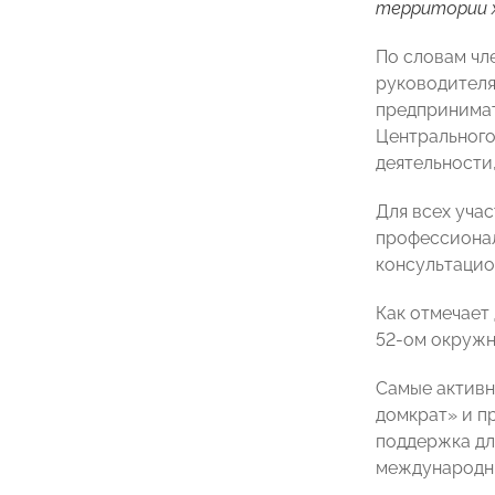
территории х
По словам чл
руководителя
предпринимат
Центрального
деятельности
Для всех уча
профессионал
консультацио
Как отмечает
52-ом окружн
Самые активн
домкрат» и п
поддержка дл
международны