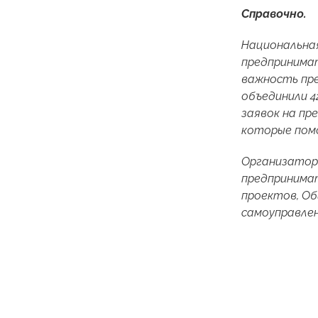
Справочно.
Национальная
предпринимат
важность пре
объединили 4
заявок на пр
которые помо
Организатор
предпринима
проектов, О
самоуправлен