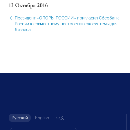
13 Октября 2016
Президент «ОПОРЫ РОССИИ» пригласил Сбербанк
России к совместному построению экосистемы для
бизнеса
Русский
English
中文