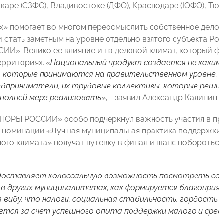
вкаре (СЗФО), Владивостоке (ДФО), Краснодаре (ЮФО), Тю
х» помогает во многом переосмыслить собственное дело,
и стать заметным на уровне отдельно взятого субъекта Р
И». Велико ее влияние и на деловой климат, который 
ерриториях. «
Национальный продукт создается не каки
 которые принимаются на правительственном уровне.
едприниматели, их трудовые коллективы, которые решил
 полной мере реализовать
», - заявил Александр Калинин.
ПОРЫ РОССИИ» особо подчеркнул важность участия в пр
 номинации «Лучшая муниципальная практика поддержк
ого климата» получат путевку в финал и шанс поборотьс
доставляет колоссальную возможность посмотреть со 
в других муниципалитетах, как формируется благопри
з виду, что налоги, социальная стабильность, гордост
тся за счет успешного опыта поддержки малого и средн