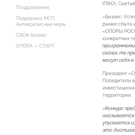
(ПФО), Сыкты
Поздравления
«Бизнес-Успе
Поддержка МСП.
рынки сбыта 
Антикризисные меры
«ОПОРЫ РОССИ
СВОй бизнес
конкретных т
программами,
ОПОРА — СТАРТ
сейчас те пр
могут себя в
Президент «О
Победители в
инвестиционн
территории.
«
Конкурс пре
оказывается 
упускается и
это достигае