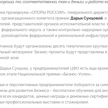
орошо, то, соответственно, там и деньги, и работа е
ена президиума «ОПОРЫ РОССИИ», генерального директ
 организационного комитета премии
Дарьи Сунцовой
, 
елей, представителей органов исполнительной власти, 
 федерального округа, а также контрольно-надзорных о
, руководители федеральной и региональной инфраструк
стников будут организованы десять тематических круглых
ьный нетворкинг. Бизнес-проекты будут представлены в
нной зоне.
 Дарья Сунцова, у предпринимателей ЦФО есть еще время,
ом этапе Национальной премии «Бизнес-Успех».
ые и перспективные предприниматели поборются за симв
ризы для развития бизнеса – бесплатное обучение для ак
я всех кандидатов, ценные награды и денежные сертифик
е профессиональные выставки и стажировки.