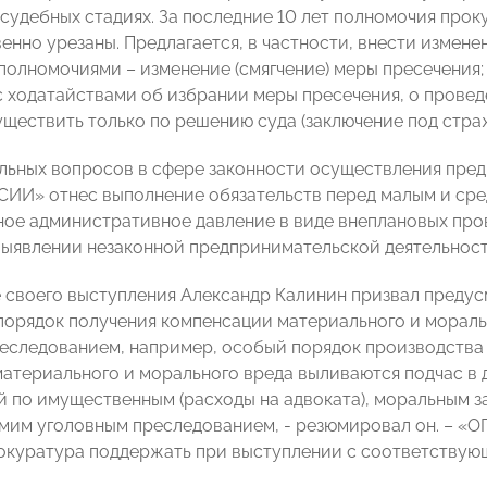
осудебных стадиях. За последние 10 лет полномочия про
енно урезаны. Предлагается, в частности, внести измене
олномочиями – изменение (смягчение) меры пресечения; 
с ходатайствами об избрании меры пресечения, о прове
ществить только по решению суда (заключение под стражу
альных вопросов в сфере законности осуществления пре
И» отнес выполнение обязательств перед малым и сред
ое административное давление в виде внеплановых пров
выявлении незаконной предпринимательской деятельнос
 своего выступления Александр Калинин призвал предус
орядок получения компенсации материального и мораль
еследованием, например, особый порядок производства п
атериального и морального вреда выливаются подчас в 
 по имущественным (расходы на адвоката), моральным за
амим уголовным преследованием, - резюмировал он. – «
рокуратура поддержать при выступлении с соответству