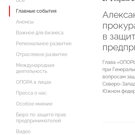
Все
Главные события
Алекса
Анонсы
прокур
Важное для бизнеса
в защи
Региональное развитие
предпр
Отраслевое развитие
Глава «ОПОР
Международная
при Генераль
деятельность
вопросам защ
ОПОРА в лицах
Северо-Запад
Южном федера
Пресса о нас
Особое мнение
Бюро по защите прав
предпринимателей
Видео