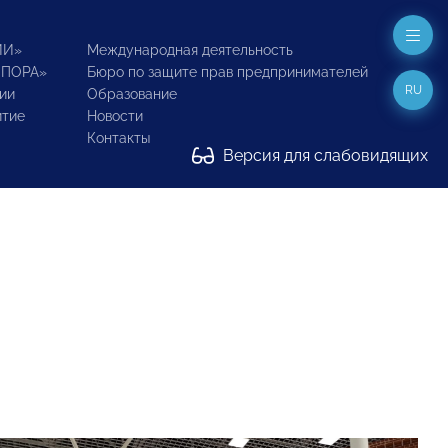
ИИ»
Международная деятельность
ОПОРА»
Бюро по защите прав предпринимателей
RU
ии
Образование
итие
Новости
Контакты
Версия для слабовидящих