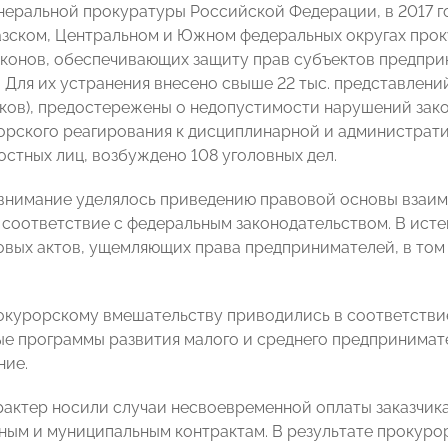
неральной прокуратуры Российской Федерации, в 2017 г
зском, Центральном и Южном федеральных округах прок
конов, обеспечивающих защиту прав субъектов предпр
 Для их устранения внесено свыше 22 тыс. представлений
сков), предостережены о недопустимости нарушений зако
орского реагирования к дисциплинарной и администрат
остных лиц, возбуждено 108 уголовных дел.
нимание уделялось приведению правовой основы взаим
 соответствие с федеральным законодательством. В ист
авовых актов, ущемляющих права предпринимателей, в то
.
окурорскому вмешательству приводились в соответстви
е программы развития малого и среднего предпринимат
ние.
актер носили случаи несвоевременной оплаты заказчик
ным и муниципальным контрактам. В результате прокуро