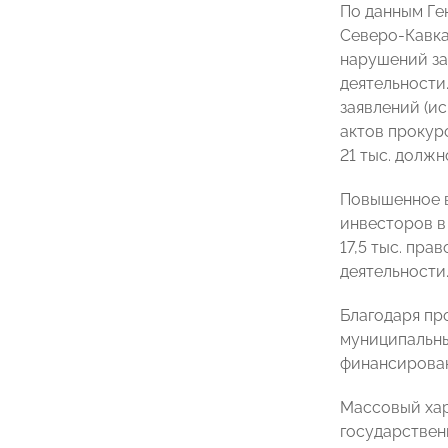
По данным Ге
Северо-Кавка
нарушений за
деятельности.
заявлений (и
актов прокур
21 тыс. должн
Повышенное в
инвесторов в
17,5 тыс. пр
деятельности
Благодаря пр
муниципальны
финансирова
Массовый хар
государствен