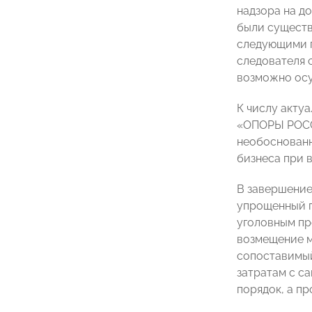
надзора на д
были существ
следующими п
следователя 
возможно осу
К числу акту
«ОПОРЫ РОССИ
необоснованн
бизнеса при 
В завершение
упрощенный п
уголовным пр
возмещение м
сопоставимый
затратам с с
порядок, а п