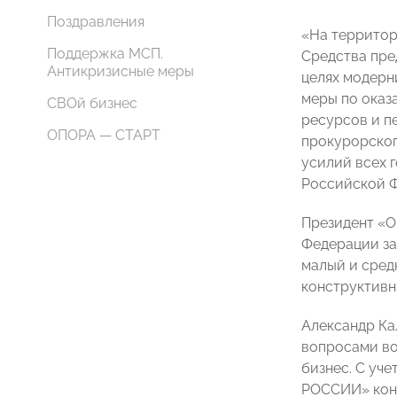
Поздравления
«На территор
Поддержка МСП.
Средства пре
Антикризисные меры
целях модерн
меры по оказ
СВОй бизнес
ресурсов и п
ОПОРА — СТАРТ
прокурорског
усилий всех 
Российской 
Президент «
Федерации за
малый и сред
конструктивн
Александр Ка
вопросами во
бизнес. С уч
РОССИИ» конс