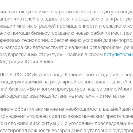
ии этих округов имеется развитая инфраструктура подд
дпринимателей вкладываются, прежде всего, в аграрную 
изации многих отраслей промышленности и сельского хо
анию помощи бизнесу, созданию новых рабочих мест, пр
ередовых технологий, обеспечению условий для импорто
о надзора свидетельствует о наличии ряда проблем, ре
государственных структур», - заявил в своем
вступительн
Федерации Юрий Чайка.
ОПОРЫ РОССИИ» Александр Калинин поблагодарил Генер
 поддерживаемый на регулярной основе диалог для обес
ний бизнес. «Во многом прокуратура наш союзник. Мног
ый характер взаимодействия на местах», - отметил он.
линин обратил внимание на необходимость дальнейшей 
збуждения уголовных дел по экономическим преступлени
етом сложившейся ситуации с уголовным преследовани
татировал важность возвращения в уголовное судопро