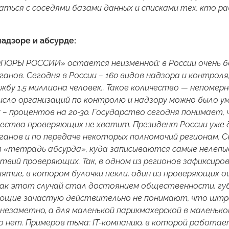
аться с соседями базами данных и списками тех, кто р
надзоре и абсурде:
ПОРЫ РОССИИ» остается неизменной: в России очень 
ганов. Сегодня в России – 160 видов надзора и контроля
жбу 1,5 миллиона человек.. Такое количество — непоме
исло организаций по контролю и надзору можно было у
– процентов на 20-30. Государство сегодня понимает,
ества проверяющих не хватит. Президент России уже 
ганов и по передаче некоторых полномочий регионам.
 «тетрадь абсурда», куда записываются самые нелепы
твий проверяющих. Так, в одном из регионов зафиксиро
ятие, в котором булочки пекли, один из проверяющих ош
как этот случай стал достоянием общественности, гу
ющие зачастую действительно не понимают, что штра
 незаметно, а для маленькой парикмахерской в маленько
о нет. Примеров тьма:
IT
-компанию, в которой работае