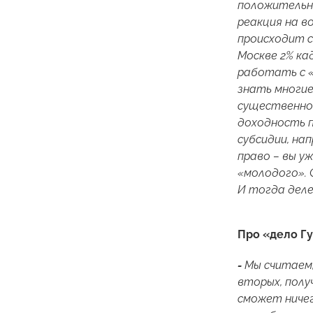
положительны
реакция на в
происходит с
Москве 2% ка
работать с 
знать многие
существенно 
доходность п
субсидии, нап
право – вы у
«молодого». 
И тогда дел
Про «дело Г
-
Мы считаем,
вторых, полу
сможет ничег