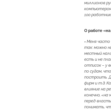
миллионов ру
компьютером 
100 работник
О работе «на
-
Меня часто
так: можно н
местный нало
есть и не пл
отписок – у 
по судам, чт
построить. Д
фирм и т.д. 
влияние на р
конечно, «на
перед власть
понимать, чт