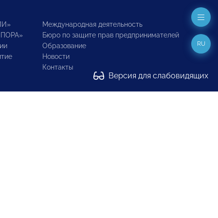
ИИ»
Международная деятельность
ОПОРА»
Бюро по защите прав предпринимателей
RU
ии
Образование
итие
Новости
Контакты
Версия для слабовидящих