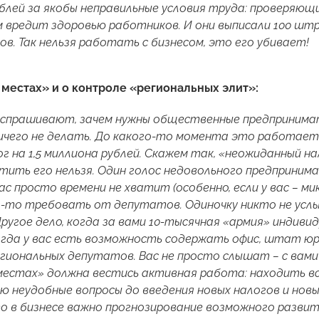
блей за якобы неправильные условия труда: проверяющ
вредит здоровью работников. И они выписали 100 штра
ов. Так нельзя работать с бизнесом, это его убивает!
 местах» и о контроле «региональных элит»:
 спрашивают, зачем нужны общественные предпринимат
ичего не делать. До какого-то момента это работает
г на 1,5 миллиона рублей. Скажем так, «неожиданный нал
атить его нельзя. Один голос недовольного предприни
вас просто времени не хватит (особенно, если у вас – 
о-то требовать от депутатов. Одиночку никто не усл
ругое дело, когда за вами 10-тысячная «армия» индиви
Когда у вас есть возможность содержать офис, штат ю
егиональных депутатов. Вас не просто слышат – с вам
 местах» должна вестись активная работа: находить в
ю неудобные вопросы до введения новых налогов и новых
о в бизнесе важно прогнозирование возможного развит