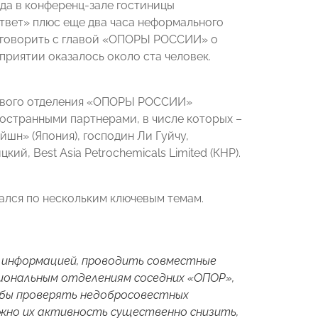
да в конференц-зале гостиницы
твет» плюс еще два часа неформального
оговорить с главой «ОПОРЫ РОССИИ» о
риятии оказалось около ста человек.
раевого отделения «ОПОРЫ РОССИИ»
остранными партнерами, в числе которых –
шн» (Япония), господин Ли Гуйчу,
й, Best Asia Petrochemicals Limited (КНР).
зался по нескольким ключевым темам.
 информацией, проводить совместные
иональным отделениям соседних «ОПОР»,
тобы проверять недобросовестных
ожно их активность существенно снизить,