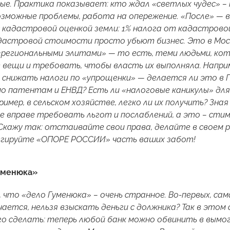
е. Практика показывает: кто ждал «светлых чудес» – 
озможные проблемы, работа на опережение. «После» — в
 кадастровой оценкой земли: 1% налога от кадастрово
дастровой стоимости просто убьют бизнес. Это в Москв
«региональными элитами» — то есть, теми людьми, ко
 вещи и требовать, чтобы власть их выполняла. Напри
снижать налоги по «упрощенки» — делается ли это в 
о патентам и ЕНВД? Есть ли «налоговые каникулы» для
ример, в сельском хозяйстве, легко ли их получить? Зная
же вправе требовать льгот и послаблений, а это – стим
Скажу так: отстаивайте свои права, делайте в своем 
егируйте «ОПОРЕ РОССИИ» часть ваших забот!
уменюка»
 что «дело Гуменюка» – очень странное. Во-первых, сам
чается, нельзя взыскать деньги с должника? Так в этом
о сделать: теперь любой банк можно обвинить в вымо