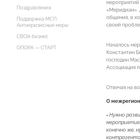
мероприятий 
Поздравления
«Меридиан». 
общения, в х
Поддержка МСП.
своей пробле
Антикризисные меры
СВОй бизнес
Началось мер
ОПОРА — СТАРТ
Константин Б
господин Мас
Ассоциация по
Отвечая на в
О межрегион
-
Нужно разв
мероприятия.
конечно же, 
контрагентов