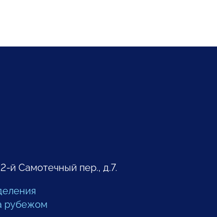
 2-й Самотечный пер., д.7.
деления
а рубежом