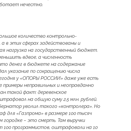
аботает нечестно.
большое количество контрольно-
, а в этих сферах задействованы и
рная нагрузка на государственный бюджет.
меньшить вдвое, а численность
 что денег в бюджете на содержание
дал указание по сокращению числа
 Сегодня у «ОПОРЫ РОССИИ» даже уже есть
е примеры неправильных и неоправданно
ван такой факт: деревенское
трафовал на общую суму 2,5 млн. рублей.
бернатор уволил такого «контролера». Но
ф для «Газпрома» в размере 100 тысяч
м городке – это смерть. Там выручки
т 100 программистов, оштрафовали на 10