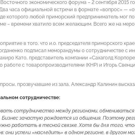
Восточного экономического форума – 2 сентября 2015 го
Два часа официальной встречи в формате «вопрос» — «о
оде которого любой приморский предприниматель мог п
ме – времени хватило всем желающим. Всего же на мероп
оприятие в того, что и.о. председателя приморского к
огданенко подписал меморандумы о сотрудничестве с ин
ахиро Като, представитель компании «Сахаголд Корпорей
 работе с товаропроизводителями (КНР) и Игорь Свенцицки
опросы, прозвучавшие из зала, Александр Калинин выска
альном сотрудничестве:
ивать сотрудничество между регионами, обмениваться
 Бизнес зачастую рождается из общения. Поэтому рег
нужно работать в тесной связке. Хотя бы для того, ч
: они успели «наследить» в одном регионе, в другом м