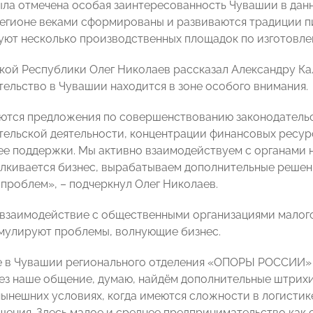
ыла отмечена особая заинтересованность Чувашии в дан
регионе веками сформированы и развиваются традиции п
уют несколько производственных площадок по изготовле
кой Республики Олег Николаев рассказал Александру Кал
ельство в Чувашии находится в зоне особого внимания.
тся предложения по совершенствованию законодательс
ельской деятельности, концентрации финансовых ресур
ее поддержки. Мы активно взаимодействуем с органами 
лкивается бизнес, вырабатываем дополнительные решен
проблем», – подчеркнул Олег Николаев.
взаимодействие с общественными организациями малого
мулируют проблемы, волнующие бизнес.
 в Чувашии регионального отделения «ОПОРЫ РОССИИ» и
рез наше общение, думаю, найдём дополнительные штрих
нынешних условиях, когда имеются сложности в логистике
ения. Здесь малое и среднее предпринимательство как