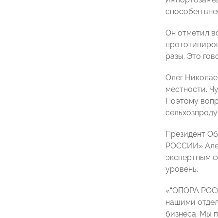
способен вне
Он отметил в
прототипиров
разы. Это гов
Олег Николае
местности. Ч
Поэтому вопр
сельхозпроду
Президент Об
РОССИИ» Алек
экспертным с
уровень.
«“ОПОРА РОСС
нашими отдел
бизнеса. Мы 