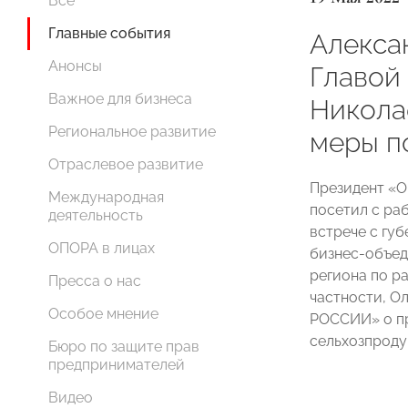
Все
Главные события
Алекса
Анонсы
Главой
Важное для бизнеса
Никола
Региональное развитие
меры п
Отраслевое развитие
Президент 
Международная
посетил с ра
деятельность
встрече с гу
ОПОРА в лицах
бизнес-объед
региона по ра
Пресса о нас
частности, О
Особое мнение
РОССИИ» о пр
сельхозпроду
Бюро по защите прав
предпринимателей
Видео