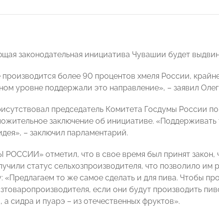
щая законодательная инициатива Чувашии будет выдвин
е производится более 90 процентов хмеля России, крайне
ном уровне поддержали это направление», – заявил Олег
рисутствовал председатель Комитета Госдумы России п
ложительное заключение об инициативе. «Поддерживать т
идея», – заключил парламентарий.
 РОССИИ» отметил, что в свое время был принят закон,
лучили статус сельхозпроизводителя, что позволило им 
: «Предлагаем то же самое сделать и для пива. Чтобы пр
озтоваропроизводителя, если они будут производить пив
 а сидра и пуарэ – из отечественных фруктов».