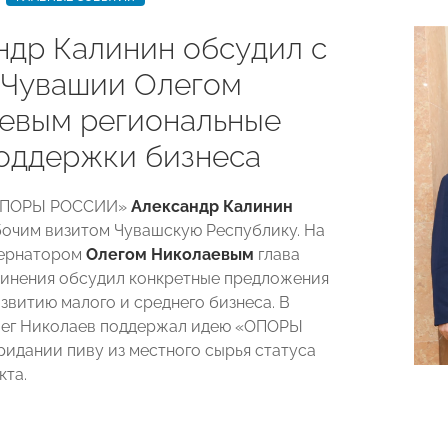
ндр Калинин обсудил с
 Чувашии Олегом
евым региональные
оддержки бизнеса
«ОПОРЫ РОССИИ»
Александр Калинин
бочим визитом Чувашскую Республику. На
бернатором
Олегом Николаевым
глава
инения обсудил конкретные предложения
звитию малого и среднего бизнеса. В
лег Николаев поддержал идею «ОПОРЫ
идании пиву из местного сырья статуса
кта.