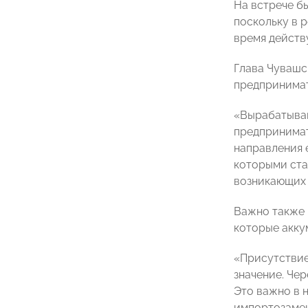
На встрече б
поскольку в 
время действ
Глава Чувашс
предпринимат
«Вырабатываю
предпринимат
направления 
которыми ста
возникающих 
Важно также 
которые акку
«Присутствие
значение. Че
Это важно в 
импортозамещ