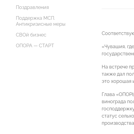
Поздравления
Поддержка МСП.
Антикризисные меры
Соответствую
СВОй бизнес
ОПОРА — СТАРТ
«Чувашия, гд
государствен
На встрече п
также дал по
это хорошая 
Глава «ОПОРЫ
винограда по
господдержку
статус сельх
производства,