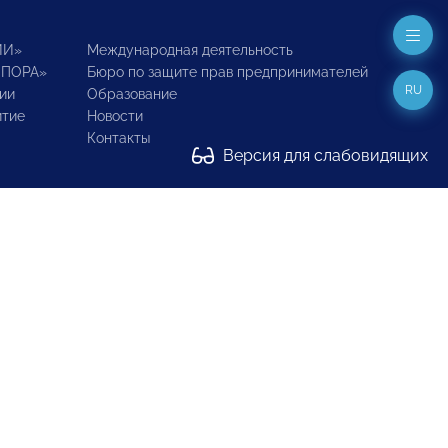
ИИ»
Международная деятельность
ОПОРА»
Бюро по защите прав предпринимателей
RU
ии
Образование
итие
Новости
Контакты
Версия для слабовидящих