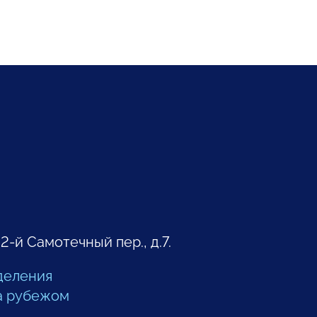
 2-й Самотечный пер., д.7.
деления
а рубежом