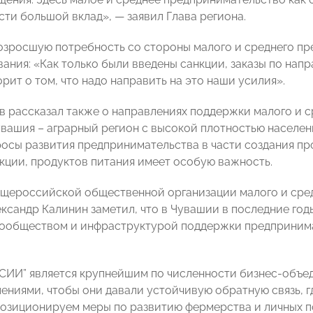
сти большой вклад», — заявил Глава региона.
озросшую потребность со стороны малого и среднего пр
ания: «Как только были введены санкции, заказы по на
орит о том, что надо направить на это наши усилия».
в рассказал также о направлениях поддержки малого и 
увашия – аграрный регион с высокой плотностью населени
осы развития предпринимательства в части создания п
кции, продуктов питания имеет особую важность.
щероссийской общественной организации малого и сре
сандр Калинин заметил, что в Чувашии в последние год
ообществом и инфраструктурой поддержки предпринима
ИИ” является крупнейшим по численности бизнес-объед
ениями, чтобы они давали устойчивую обратную связь, г
позиционируем меры по развитию фермерства и личных п