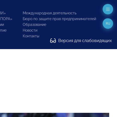
ИИ»
Международная деятельность
ОПОРА»
Бюро по защите прав предпринимателей
RU
ии
Образование
итие
Новости
Контакты
Версия для слабовидящих