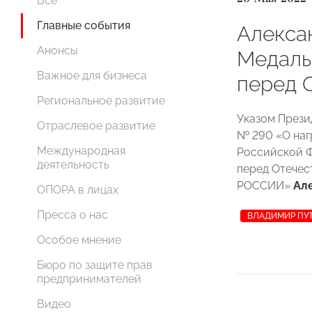
Все
Главные события
Алекса
Анонсы
Медаль
Важное для бизнеса
перед 
Региональное развитие
Указом Прези
Отраслевое развитие
№ 290 «О наг
Международная
Российской Ф
деятельность
перед Отечес
РОССИИ»
Ал
ОПОРА в лицах
Пресса о нас
ВЛАДИМИР ПУ
Особое мнение
Бюро по защите прав
предпринимателей
Видео