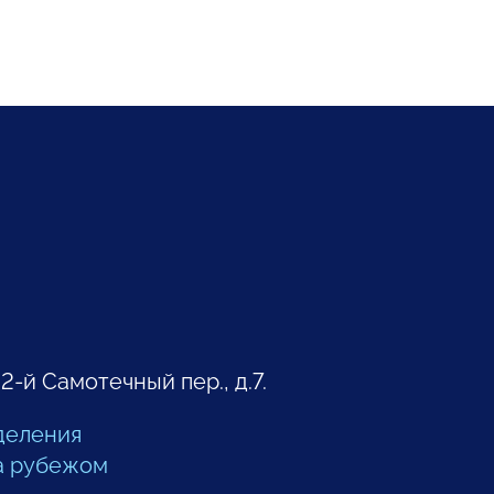
 2-й Самотечный пер., д.7.
деления
а рубежом