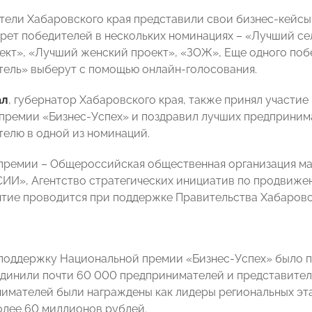
ели Хабаровского края представили свои бизнес-кейсы
рет победителей в нескольких номинациях – «Лучший се
ект», «Лучший женский проект», «ЗОЖ», Еще одного по
ель» выберут с помощью онлайн-голосования.
ал
, губернатор Хабаровского края, также принял участи
премии «Бизнес-Успех» и поздравил лучших предпринима
елю в одной из номинаций.
премии – Общероссийская общественная организация ма
И», Агентство стратегических инициатив по продвижен
тие проводится при поддержке Правительства Хабаровск
в поддержку Национальной премии «Бизнес-Успех» было 
динили почти 60 000 предпринимателей и представителе
имателей были награждены как лидеры региональных эт
олее 60 миллионов рублей.