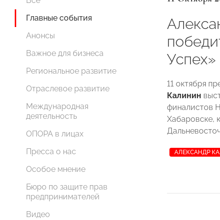
Все
Главные события
Алекса
Анонсы
победи
Важное для бизнеса
Успех»
Региональное развитие
11 октября 
Отраслевое развитие
Калинин
выст
Международная
финалистов Н
деятельность
Хабаровске, к
Дальневосточ
ОПОРА в лицах
Пресса о нас
АЛЕКСАНДР К
Особое мнение
Бюро по защите прав
предпринимателей
Видео