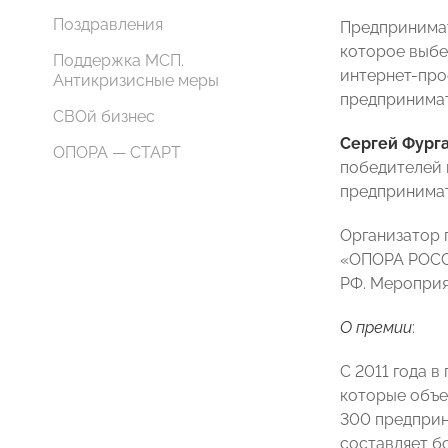
Поздравления
Предпринимат
которое выбе
Поддержка МСП.
интернет-про
Антикризисные меры
предпринимат
СВОй бизнес
Сергей Фург
ОПОРА — СТАРТ
победителей 
предпринимат
Организатор 
«ОПОРА РОССИ
РФ. Мероприя
О премии
:
С 2011 года 
которые объе
300 предприн
составляет б