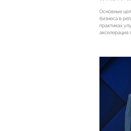
Основные цел
бизнеса в ре
практиках ул
акселерация 