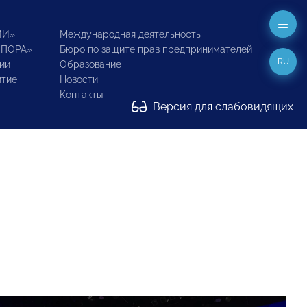
ИИ»
Международная деятельность
ОПОРА»
Бюро по защите прав предпринимателей
RU
ии
Образование
итие
Новости
Контакты
Версия для слабовидящих