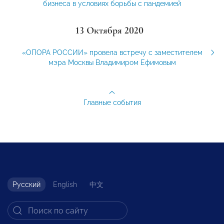
бизнеса в условиях борьбы с пандемией
13 Октября 2020
«ОПОРА РОССИИ» провела встречу с заместителем
мэра Москвы Владимиром Ефимовым
Главные события
Русский
English
中文