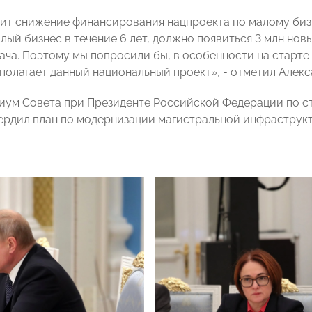
ит снижение финансирования нацпроекта по малому бизн
лый бизнес в течение 6 лет, должно появиться 3 млн но
ача. Поэтому мы попросили бы, в особенности на старте 
полагает данный национальный проект», - отметил Алекс
иум Совета при Президенте Российской Федерации по с
ердил план по модернизации магистральной инфраструкт