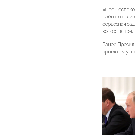
«Нас беспоко
работать в ма
серьезная зад
которые пред
Ранее Презид
проектам утв