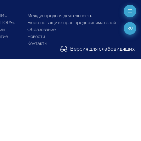
ИИ»
Международная деятельность
ОПОРА»
Бюро по защите прав предпринимателей
RU
ии
Образование
итие
Новости
Контакты
Версия для слабовидящих