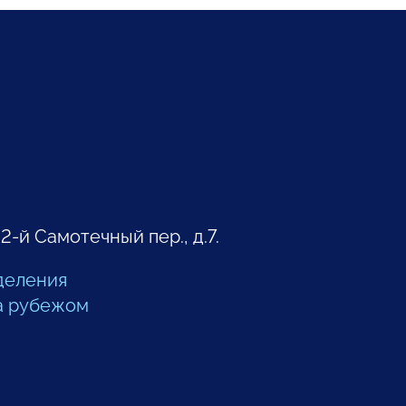
 2-й Самотечный пер., д.7.
деления
а рубежом