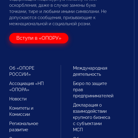
оскорбления, даже в случае замены букв
точками, тире и любыми иными символами. Не
допускаются сообщения, призывающие к
межнациональной и социальной розни.
Вступи в «ОПОРУ»
Об «ОПОРЕ
Международная
РОССИИ»
деятельность
Ассоциация «НП
Бюро по защите
«ОПОРА»
прав
предпринимателей
Новости
Декларация о
Комитеты и
взаимодействии
Комиссии
крупного бизнеса
Региональное
с субъектами
развитие
МСП