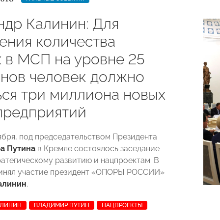
ндр Калинин: Для
ения количества
х в МСП на уровне 25
нов человек должно
ься три миллиона новых
предприятий
тября, под председательством Президента
а Путина
в Кремле состоялось заседание
ратегическому развитию и нацпроектам. В
ринял участие президент «ОПОРЫ РОССИИ»
алинин
.
АЛИНИН
ВЛАДИМИР ПУТИН
НАЦПРОЕКТЫ