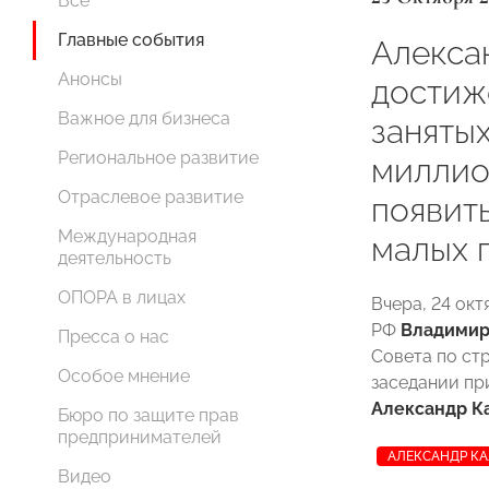
Все
Главные события
Алекса
Анонсы
достиж
Важное для бизнеса
заняты
Региональное развитие
миллио
Отраслевое развитие
появит
Международная
малых 
деятельность
ОПОРА в лицах
Вчера, 24 ок
РФ
Владимир
Пресса о нас
Совета по ст
Особое мнение
заседании п
Александр К
Бюро по защите прав
предпринимателей
АЛЕКСАНДР К
Видео