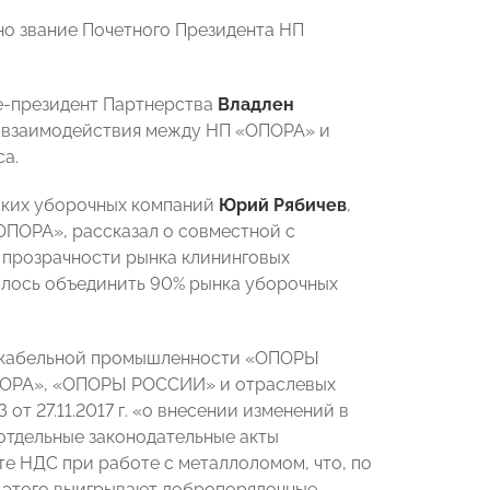
о звание Почетного Президента НП
е-президент Партнерства
Владлен
зм взаимодействия между НП «ОПОРА» и
а.
ских уборочных компаний
Юрий Рябичев
,
ПОРА», рассказал о совместной с
прозрачности рынка клининговых
далось объединить 90% рынка уборочных
о кабельной промышленности «ОПОРЫ
ОПОРА», «ОПОРЫ РОССИИ» и отраслевых
З
от 27.11.2017 г. «о внесении изменений в
отдельные законодательные акты
е НДС при работе с металлоломом, что, по
т этого выигрывают добропорядочные