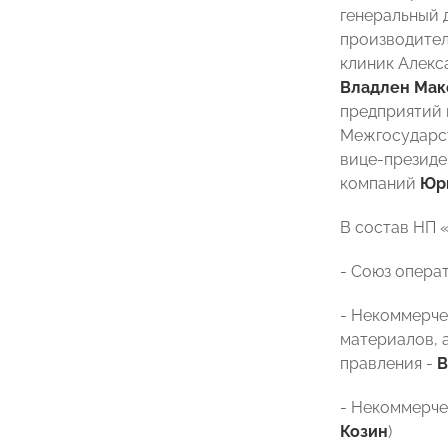
генеральный
производител
клиник Алекс
Владлен Мак
предприятий 
Межгосударст
вице-презид
компаний
Юр
В состав НП 
- Союз опера
- Некоммерче
материалов, 
правления -
В
- Некоммерче
Козин
)