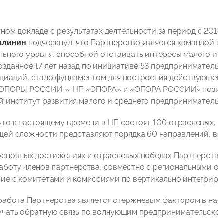
тном докладе о результатах деятельности за период с 20
алинин
подчеркнул, что Партнерство
является командой 
ьного уровня, способной отстаивать интересы малого и 
озданное 17 лет назад по инициативе 53 предпринимател
оциаций, стало фундаментом для построения действующе
ОПОРЫ РОССИИ”». НП «ОПОРА» и «ОПОРА РОССИИ» позици
 институт развития малого и среднего предприниматель
что к настоящему времени в НП состоят 100 отраслевых,
щей сложности представляют порядка 60 направлений, ви
сновных достижениях и отраслевых победах Партнерств
аботу членов партнерства, совместно с региональным
ие с комитетами и комиссиями по вертикально интегри
работа Партнерства является стержневым фактором в наш
учать обратную связь по волнующим предпринимательско