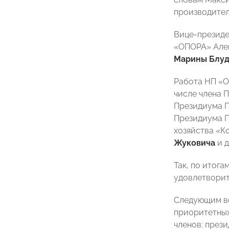
производител
Вице-презид
«ОПОРА» Алек
Марины Блу
Работа НП «О
числе члена 
Президиума П
Президиума П
хозяйства «
Жуковича
и д
Так, по итог
удовлетворит
Следующим во
приоритетных
членов: през