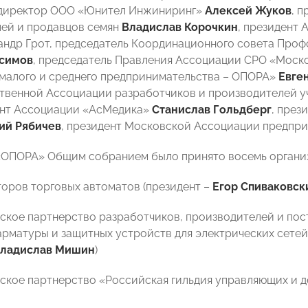
 директор ООО «Юнител Инжиниринг»
Алексей Жуков
, 
ей и продавцов семян
Владислав Корочкин
, президент
андр Грот, председатель Координационного совета Про
симов
, председатель Правления Ассоциации СРО «Моск
малого и среднего предпринимательства – ОПОРА»
Евге
венной Ассоциации разработчиков и производителей у
ент Ассоциации «АсМедика»
Станислав Гольдберг
,
прези
ий Рябичев
, президент Московской Ассоциации предпр
«ОПОРА» Общим собранием было принято восемь органи
торов торговых автоматов (президент –
Егор Спиваковск
ское партнерство разработчиков, производителей и по
арматуры и защитных устройств для электрических сетей
ладислав Мишин
)
ское партнерство «Российская гильдия управляющих и 