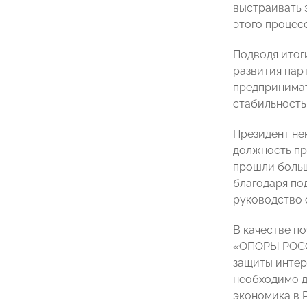
выстраивать 
этого процес
Подводя итог
развития пар
предпринимат
стабильность
Президент не
должность пр
прошли большо
благодаря по
руководство 
В качестве п
«ОПОРЫ РО
защиты интер
необходимо д
экономика в 