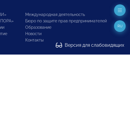
ИИ»
Международная деятельность
ОПОРА»
Бюро по защите прав предпринимателей
RU
ии
Образование
итие
Новости
Контакты
Версия для слабовидящих