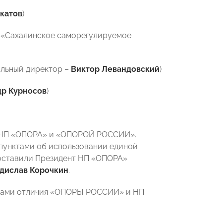
катов
)
 «Сахалинское саморегулируемое
альный директор –
Виктор Левандовский
)
др Курносов
)
у НП «ОПОРА» и «ОПОРОЙ РОССИИ».
пунктами об использовании единой
поставили Президент НП «ОПОРА»
дислав Корочкин
.
аками отличия «ОПОРЫ РОССИИ» и НП