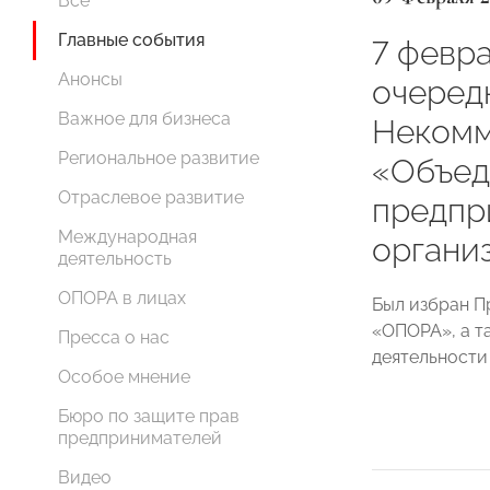
Все
Главные события
7 февра
Анонсы
очеред
Важное для бизнеса
Некомм
Региональное развитие
«Объед
Отраслевое развитие
предпр
Международная
органи
деятельность
ОПОРА в лицах
Был избран П
«ОПОРА», а т
Пресса о нас
деятельности
Особое мнение
Бюро по защите прав
предпринимателей
Видео