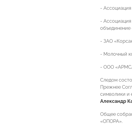
- Ассоциация
-
Ассоциация
объединение 
-
ЗАО «Корсак
- Молочный 
- ООО «АРМС
Следом сост
Прежнее Согл
символики и 
Александр К
Общее собра
«ОПОРА».