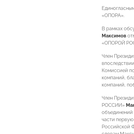
Единогласным
«ОПОРА».
В рамках обс
Максимов
отм
«ОПОРОЙ РОС
Член Президи
впоследствии
Комиссией п
компаний, бл
компаний, по
Член Презид
РОССИИ»
Ма
объединений 
части первую
Российской Ф
словам Макси