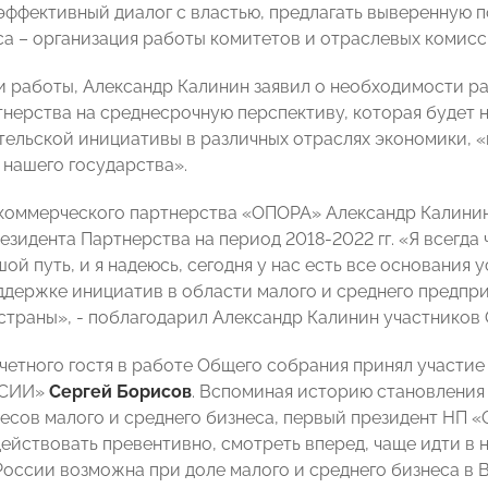
эффективный диалог с властью, предлагать выверенную п
са – организация работы комитетов и отраслевых комис
и работы, Александр Калинин заявил о необходимости р
тнерства на среднесрочную перспективу, которая будет 
ельской инициативы в различных отраслях экономики, «
 нашего государства».
коммерческого партнерства «ОПОРА» Александр Калинин
езидента Партнерства на период 2018-2022 гг. «Я всегда
й путь, и я надеюсь, сегодня у нас есть все основания 
ддержке инициатив в области малого и среднего предпр
страны», - поблагодарил Александр Калинин участников
очетного гостя в работе Общего собрания принял участи
ССИИ»
Сергей Борисов
. Вспоминая историю становления
есов малого и среднего бизнеса, первый президент НП «
ействовать превентивно, смотреть вперед, чаще идти в 
России возможна при доле малого и среднего бизнеса в В