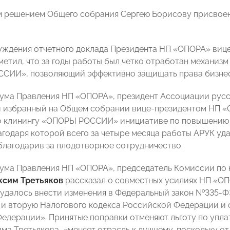
 решением Общего собрания Сергею Борисову присвоен
уждения отчетного доклада Президента НП «ОПОРА» виц
етил, что за годы работы был четко отработан механи
СИИ», позволяющий эффективно защищать права бизнес
ума Правления НП «ОПОРА», президент Ассоциации рус
 избранный на Общем собрании вице-президентом НП «О
о клинингу «ОПОРЫ РОССИИ» инициативе по повышению 
агодаря которой всего за четыре месяца работы АРУК у
благодарив за плодотворное сотрудничество.
иума Правления НП «ОПОРА», председатель Комиссии п
ксим Третьяков
рассказал о совместных усилиях НП «
удалось внести изменения в Федеральный закон №335-Ф
 и вторую Налогового кодекса Российской Федерации и 
едерации». Принятые поправки отменяют льготу по уплат
ма Третьякова, «меняет отрасль к лучшему, поскольку о