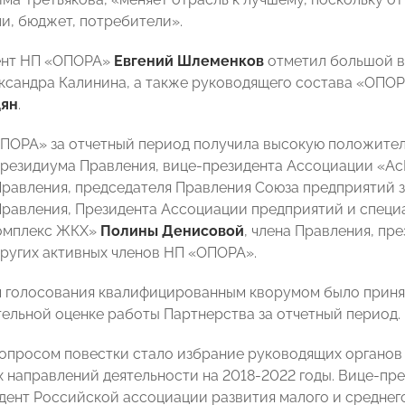
и, бюджет, потребители».
ент НП «ОПОРА»
Евгений Шлеменков
отметил большой в
сандра Калинина, а также руководящего состава «ОПОР
дян
.
ПОРА» за отчетный период получила высокую положитель
Президиума Правления, вице-президента Ассоциации «А
равления, председателя Правления Союза предприятий 
равления, Президента Ассоциации предприятий и спец
Комплекс ЖКХ»
Полины Денисовой
, члена Правления, п
ругих активных членов НП «ОПОРА».
ам голосования квалифицированным кворумом было прин
ельной оценке работы Партнерства за отчетный период.
просом повестки стало избрание руководящих органов 
 направлений деятельности на 2018-2022 годы. Вице-п
идент Российской ассоциации развития малого и средне