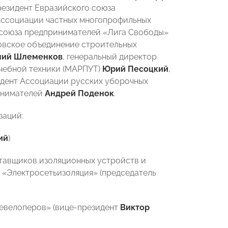
президент Евразийского союза
 Ассоциации частных многопрофильных
фсоюза предпринимателей «Лига Свободы»
овское объединение строительных
ний Шлеменков
, генеральный директор
чебной техники (МАРПУТ)
Юрий Песоцкий
,
дент Ассоциации русских уборочных
инимателей
Андрей Поденок
.
заций:
ий
)
ставщиков изоляционных устройств и
 «Электросетьизоляция» (
председатель
девелоперов» (вице-президент
Виктор