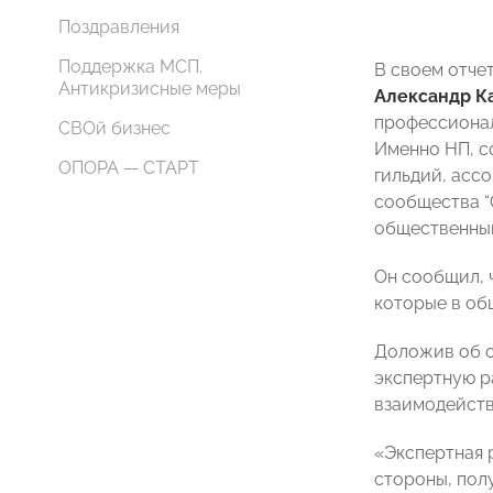
Поздравления
Поддержка МСП.
В своем отче
Антикризисные меры
Александр К
профессионал
СВОй бизнес
Именно НП, с
ОПОРА — СТАРТ
гильдий, асс
сообщества “
общественный
Он сообщил, 
которые в об
Доложив об о
экспертную р
взаимодейств
«Экспертная 
стороны, пол