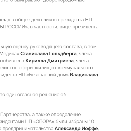
клад в общее дело лично президента НП
Ы РОССИИ», в частности, вице-президента
ную оценку руководящего состава, в том
сМедика»
Станислава Гольдберга
, члена
зообизнеса
Кирилла Дмитриева
, члена
иалистов сферы жилищно-коммунального
резидента НП «Безопасный дом»
Владислава
ято единогласное решение об
Партнерства, а также определение
резидентами НП «ОПОРА» были избраны 10
го предпринимательства
Александр Йоффе
,