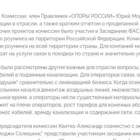
 Комиссии, член Правления «ОПОРЫ РОССИИ» Юрий Мор
ции в отрасли, а также кратким отчетом о проделанной к
очих проектов комиссии было участие в Заседаниях ФАС
о роуминга на территории Российской Федерации. Коми
е роуминга на всей территории страны. Для компаний ма
ат на услуги связи в поездках по стране и значительно 
 были рассмотрены другие важные для отрасли вопросы. 
белей в подземные канализации. Для операторов связи, 
здушек" сравнительно с ликвидацией бизнеса. Когда осен
ольники начался демонтаж воздушных линий, множество 
ное время, а операторы несли существенные материаль
жет на плечи операторов, рост тарифов для конечных а
енос кабелей, аренду канализации и содержание сети, со
председателя комиссии Квитко Александр совместно с 
лоджи Солюшинс" представили участникам заседания ин