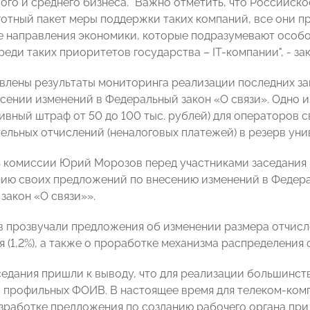
ого и среднего бизнеса. "Важно отметить, что Российско
готный пакет меры поддержки таких компаний, все они п
 направления экономики, которые подразумевают особо
еди таких приоритетов государства – IT-компании", - за
влены результаты мониторинга реализации последних з
есении изменений в Федеральный закон «О связи». Одно 
ивный штраф от 50 до 100 тыс. рублей) для операторов 
тельных отчислений (неналоговых платежей) в резерв ун
 комиссии Юрий Морозов перед участниками заседания п
ию своих предложений по внесению изменений в Федера
закон «О связи»».
в прозвучали предложения об изменении размера отчисл
 (1,2%), а также о проработке механизма распределения
седания пришли к выводу, что для реализации большинс
 профильных ФОИВ. В настоящее время для телеком-комп
зработке предложения по созданию рабочего органа при