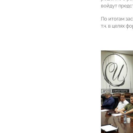
войдут предс
По итогам за
т.ч. в целях 