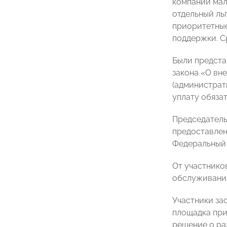
компаний мал
отдельный ль
приоритетные
поддержки. Ср
Были предста
закона «О вн
(администрат
уплату обяза
Председатель
предоставлен
Федеральный 
От участнико
обслуживания
Участники за
площадка при
решение о ра