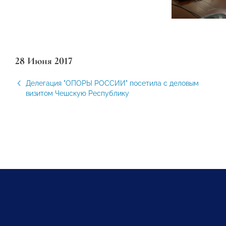
28 Июня 2017
Делегация "ОПОРЫ РОССИИ" посетила с деловым
визитом Чешскую Республику