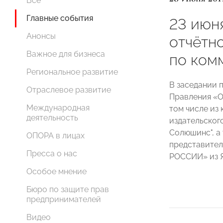
Все
Главные события
23 июня
Анонсы
отчётн
Важное для бизнеса
по ком
Региональное развитие
В заседании 
Отраслевое развитие
Правления «
Международная
том числе из 
деятельность
издательског
Солюшинс", а
ОПОРА в лицах
представите
Пресса о нас
РОССИИ» из Я
Особое мнение
Бюро по защите прав
предпринимателей
Видео