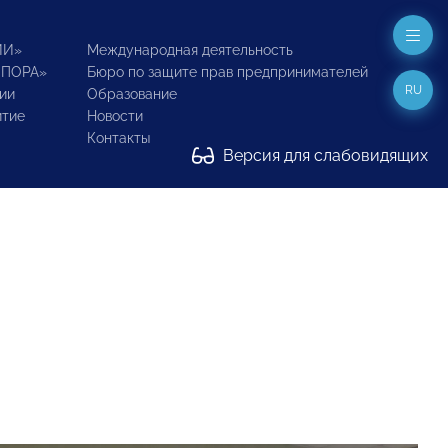
ИИ»
Международная деятельность
ОПОРА»
Бюро по защите прав предпринимателей
RU
ии
Образование
итие
Новости
Контакты
Версия для слабовидящих