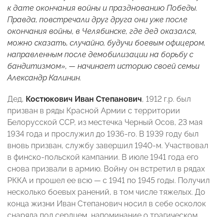
к дате окончания войны и празднованию Победы.
Правда, повстречали друг друга они уже после
окончания войны, в Челябинске, где дед оказался,
можно сказать, случайно, будучи боевым офицером,
направленным после демобилизации на борьбу с
бандитизмом», — начинает историю своей семьи
Александр Калинин.
Дед,
Костюкович Иван Степанович
, 1912 г.р. был
призван в ряды Красной Армии с территории
Белорусской ССР, из местечка Черный Осов, 23 мая
1934 года и прослужил до 1936-го. В 1939 году был
вновь призван, службу завершил 1940-м. Участвовал
в финско-польской кампании. В июле 1941 года его
снова призвали в армию. Войну он встретил в рядах
РККА и прошел ее всю — с 1941 по 1945 годы. Получил
несколько боевых ранений, в том числе тяжелых. До
конца жизни Иван Степанович носил в себе осколок
снаряда под сердцем, напоминание о трагическом