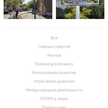
Все
Главные события
Анонсы
Важное для бизнеса
Региональное развитие
Отраслевое развитие
Международная деятельность
ОПОРА в лицах
Пресса о нас