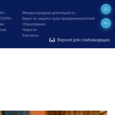
ИИ»
Международная деятельность
ОПОРА»
Бюро по защите прав предпринимателей
RU
ии
Образование
итие
Новости
Контакты
Версия для слабовидящих