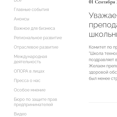
Все
01 Сентября 
Главные события
Уважае
Анонсы
препод
Важное для бизнеса
школьн
Региональное развитие
Комитет по п
Отраслевое развитие
"Школа техно
Международная
поздравляет в
деятельность
Желаем препо
ОПОРА в лицах
здоровой обс
был менее ст
Пресса о нас
Особое мнение
Бюро по защите прав
предпринимателей
Видео