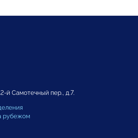
 2-й Самотечный пер., д.7.
деления
а рубежом