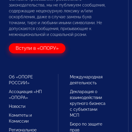
законодательства, мы не публикуем сообщения,
содержащие нецензурную лексику и/или
оскорбления, даже в случае замены букв
точками, тире и любыми иными символами. Не
допускаются сообщения, призывающие к
межнациональной и социальной розни.
Вступи в «ОПОРУ»
Об «ОПОРЕ
Международная
РОССИИ»
деятельность
Ассоциация «НП
Декларация о
«ОПОРА»
взаимодействии
крупного бизнеса
Новости
с субъектами
Комитеты и
МСП
Комиссии
Бюро по защите
Региональное
прав