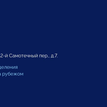
 2-й Самотечный пер., д.7.
деления
а рубежом