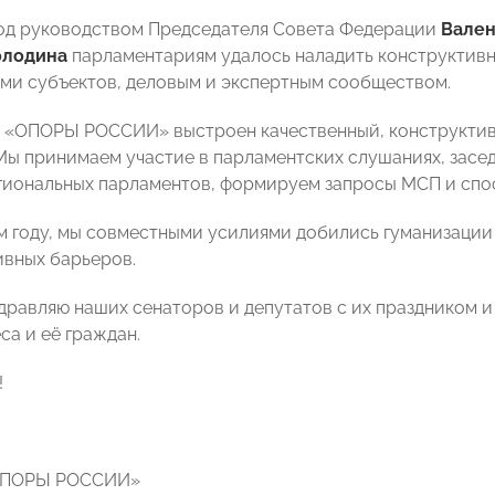
под руководством Председателя Совета Федерации
Вален
олодина
парламентариям удалось наладить конструктивн
ами субъектов, деловым и экспертным сообществом.
у «ОПОРЫ РОССИИ» выстроен качественный, конструктив
Мы принимаем участие в парламентских слушаниях, засе
гиональных парламентов, формируем запросы МСП и спо
ом году, мы совместными усилиями добились гуманизации
вных барьеров.
дравляю наших сенаторов и депутатов с их праздником и
са и её граждан.
!
ОПОРЫ РОССИИ»