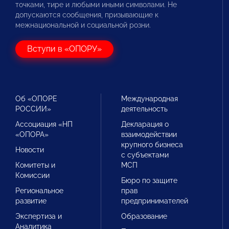
точками, тире и любыми иными символами. Не
допускаются сообщения, призывающие к
межнациональной и социальной розни.
Вступи в «ОПОРУ»
Об «ОПОРЕ
Международная
РОССИИ»
деятельность
Ассоциация «НП
Декларация о
«ОПОРА»
взаимодействии
крупного бизнеса
Новости
с субъектами
Комитеты и
МСП
Комиссии
Бюро по защите
Региональное
прав
развитие
предпринимателей
Экспертиза и
Образование
Аналитика