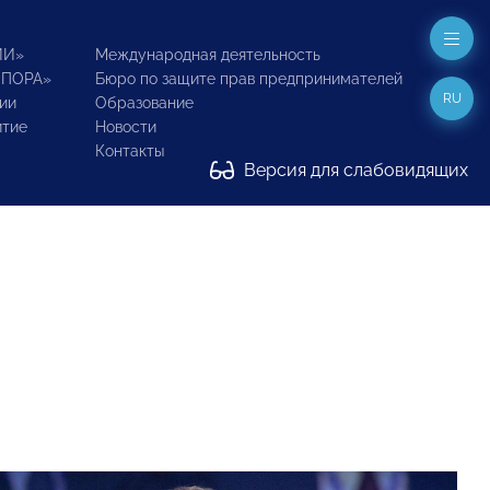
ИИ»
Международная деятельность
ОПОРА»
Бюро по защите прав предпринимателей
RU
ии
Образование
итие
Новости
Контакты
Версия для слабовидящих