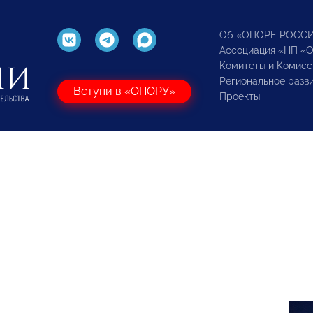
Об «ОПОРЕ РОСС
Ассоциация «НП «
Комитеты и Комисс
Региональное разв
Вступи в «ОПОРУ»
Проекты