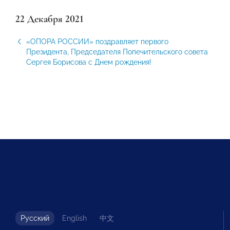
22 Декабря 2021
«ОПОРА РОССИИ» поздравляет первого
Президента, Председателя Попечительского совета
Сергея Борисова с Днем рождения!
Русский
English
中文