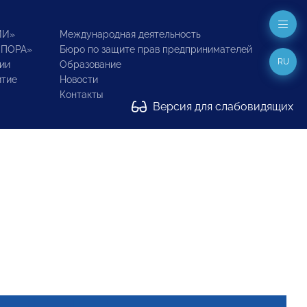
ИИ»
Международная деятельность
ОПОРА»
Бюро по защите прав предпринимателей
RU
ии
Образование
итие
Новости
Контакты
Версия для слабовидящих