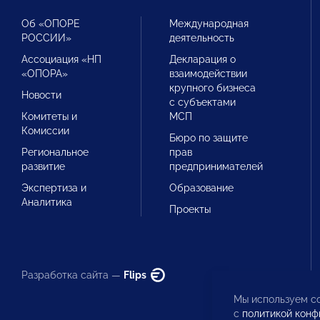
Об «ОПОРЕ
Международная
РОССИИ»
деятельность
Ассоциация «НП
Декларация о
«ОПОРА»
взаимодействии
крупного бизнеса
Новости
с субъектами
Комитеты и
МСП
Комиссии
Бюро по защите
Региональное
прав
развитие
предпринимателей
Экспертиза и
Образование
Аналитика
Проекты
Разработка сайта —
Flips
Мы используем co
с
политикой конф