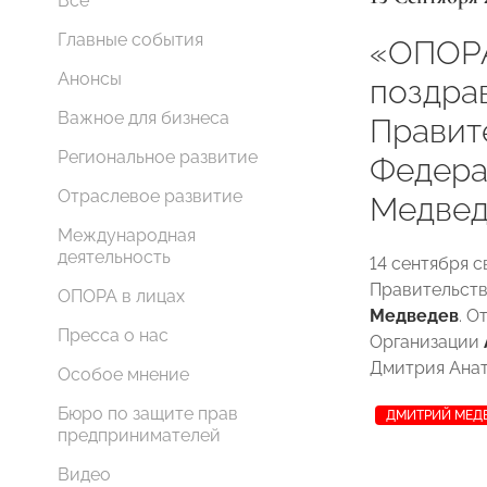
Все
Главные события
«ОПОР
Анонсы
поздра
Важное для бизнеса
Правит
Региональное развитие
Федера
Отраслевое развитие
Медвед
Международная
деятельность
14 сентября 
Правительст
ОПОРА в лицах
Медведев
. 
Пресса о нас
Организации
Дмитрия Анат
Особое мнение
Бюро по защите прав
ДМИТРИЙ МЕД
предпринимателей
Видео