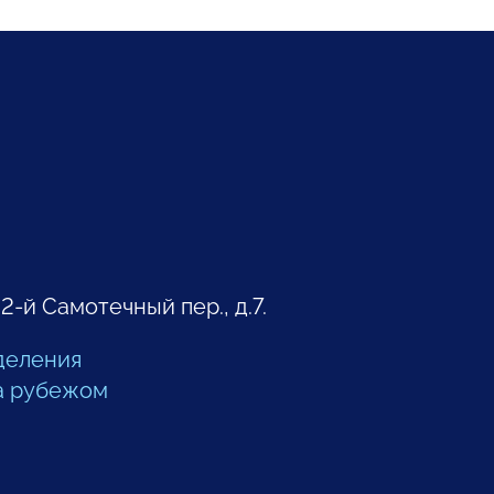
 2-й Самотечный пер., д.7.
деления
а рубежом