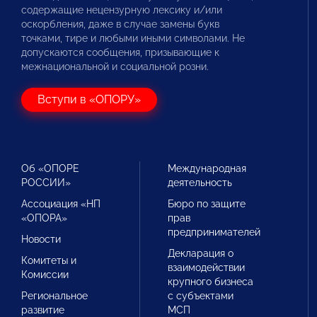
содержащие нецензурную лексику и/или
оскорбления, даже в случае замены букв
точками, тире и любыми иными символами. Не
допускаются сообщения, призывающие к
межнациональной и социальной розни.
Вступи в «ОПОРУ»
Об «ОПОРЕ
Международная
РОССИИ»
деятельность
Ассоциация «НП
Бюро по защите
«ОПОРА»
прав
предпринимателей
Новости
Декларация о
Комитеты и
взаимодействии
Комиссии
крупного бизнеса
Региональное
с субъектами
развитие
МСП