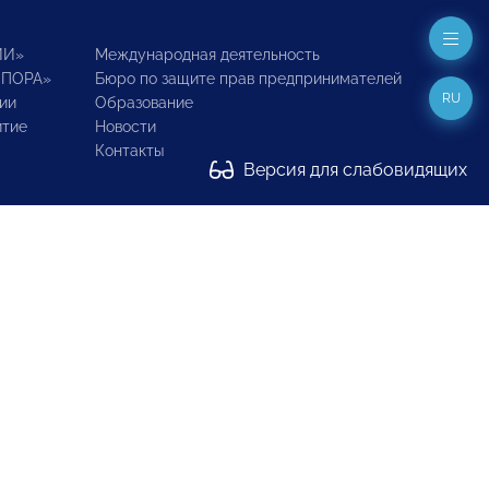
ИИ»
Международная деятельность
ОПОРА»
Бюро по защите прав предпринимателей
RU
ии
Образование
итие
Новости
Контакты
Версия для слабовидящих