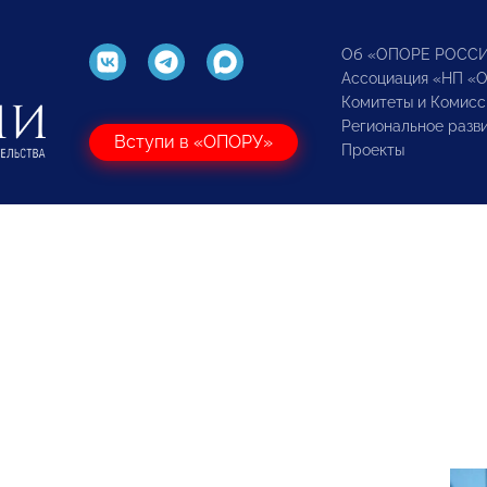
Об «ОПОРЕ РОСС
Ассоциация «НП «
Комитеты и Комисс
Региональное разв
Вступи в «ОПОРУ»
Проекты