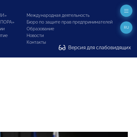
ИИ»
Международная деятельность
ОПОРА»
Бюро по защите прав предпринимателей
RU
ии
Образование
итие
Новости
Контакты
Версия для слабовидящих