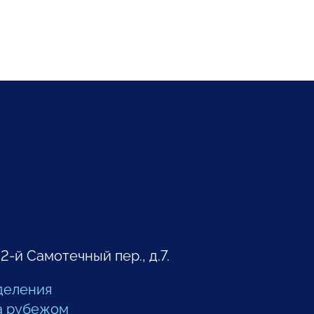
 2-й Самотечный пер., д.7.
деления
а рубежом