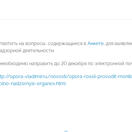
тветить на вопросы, содержащиеся в
Анкете
, для выявл
адзорной деятельности.
еобходимо направить до 20 декабря по электронной по
ttp://opora-vladimir.ru/novosti/opora-rossii-provodit-moni
rolno-nadzornyix-organov.html