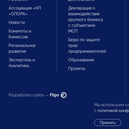
Ассоциация «НП
Декларация о
«ОПОРА»
взаимодействии
крупного бизнеса
Новости
с субъектами
Комитеты и
МСП
Комиссии
Бюро по защите
Региональное
прав
развитие
предпринимателей
Экспертиза и
Образование
Аналитика
Проекты
Разработка сайта —
Flips
Мы используем co
с
политикой конф
Принять