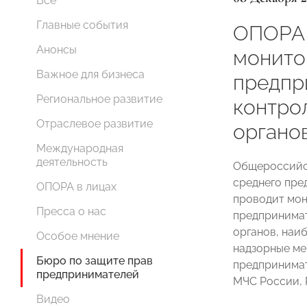
Все
Главные события
ОПОРА
Анонсы
монито
Важное для бизнеса
предпр
Региональное развитие
контро
Отраслевое развитие
органо
Международная
деятельность
Общероссийск
среднего пр
ОПОРА в лицах
проводит мон
Пресса о нас
предпринимат
органов, наи
Особое мнение
надзорные ме
Бюро по защите прав
предпринимат
предпринимателей
МЧС России, 
Видео