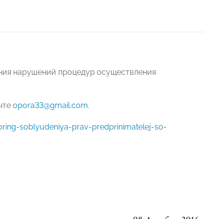
ения нарушений процедур осуществления
чте
opora33@gmail.com
.
toring-soblyudeniya-prav-predprinimatelej-so-