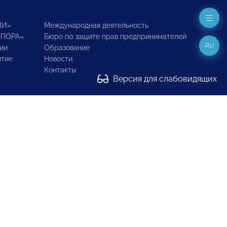
ИИ»
Международная деятельность
ОПОРА»
Бюро по защите прав предпринимателей
RU
ии
Образование
итие
Новости
Контакты
Версия для слабовидящих