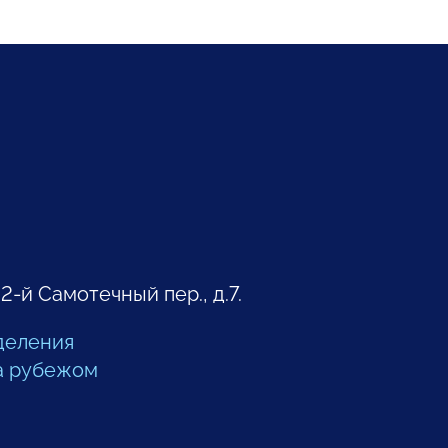
 2-й Самотечный пер., д.7.
деления
а рубежом