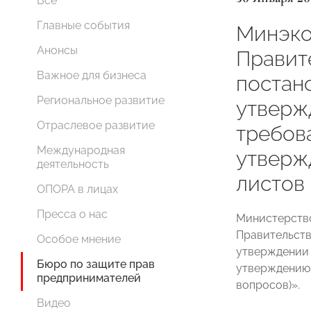
Все
Главные события
Минэко
Анонсы
Правит
Важное для бизнеса
постан
Региональное развитие
утверж
Отраслевое развитие
требов
Международная
утверж
деятельность
листов
ОПОРА в лицах
Пресса о нас
Министерство
Правительств
Особое мнение
утверждении 
Бюро по защите прав
утверждению 
предпринимателей
вопросов)».
Видео