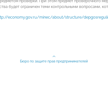
редметом проверки. При этом предмет проверочного ме
ства будет ограничен теми контрольными вопросами, ко
ttp://economy.gov.ru/minec/about/structure/depgosregu
Бюро по защите прав предпринимателей