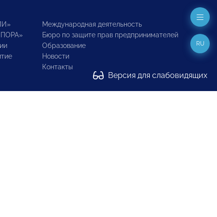
ИИ»
Международная деятельность
ОПОРА»
Бюро по защите прав предпринимателей
RU
ии
Образование
итие
Новости
Контакты
Версия для слабовидящих