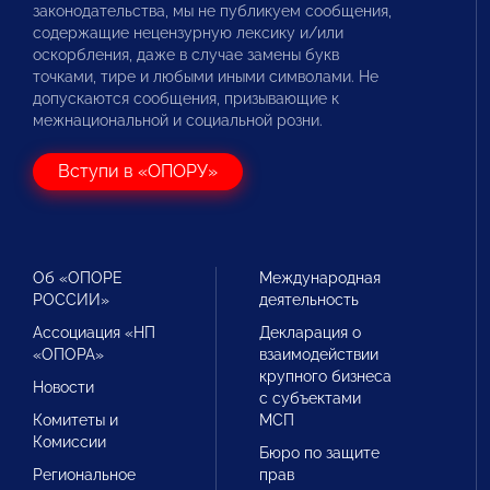
законодательства, мы не публикуем сообщения,
содержащие нецензурную лексику и/или
оскорбления, даже в случае замены букв
точками, тире и любыми иными символами. Не
допускаются сообщения, призывающие к
межнациональной и социальной розни.
Вступи в «ОПОРУ»
Об «ОПОРЕ
Международная
РОССИИ»
деятельность
Ассоциация «НП
Декларация о
«ОПОРА»
взаимодействии
крупного бизнеса
Новости
с субъектами
Комитеты и
МСП
Комиссии
Бюро по защите
Региональное
прав