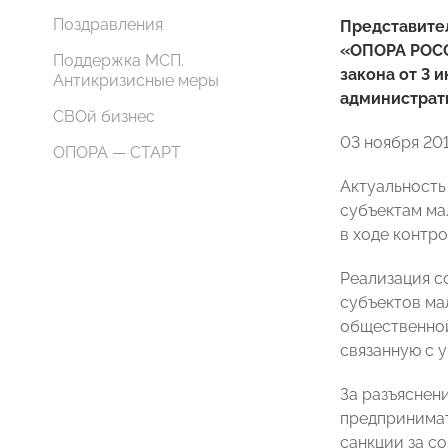
Поздравления
Представите
«ОПОРА РОСС
Поддержка МСП.
закона от 3 
Антикризисные меры
администрат
СВОй бизнес
03 ноября 20
ОПОРА — СТАРТ
Актуальность
субъектам ма
в ходе контр
Реализация с
субъектов ма
общественной
связанную с 
За разъяснен
предпринима
санкции за с