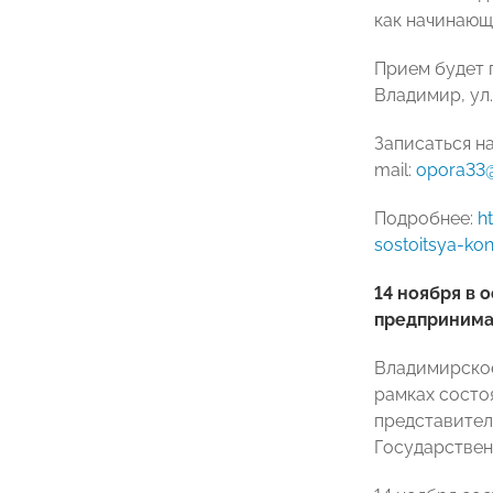
как начинающ
Прием будет 
Владимир, ул.
Записаться н
mail:
opora33
Подробнее:
h
sostoitsya-kon
14 ноября в 
предпринима
Владимирское
рамках состо
представител
Государствен