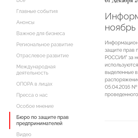
01 Декабря 2
Все
Главные события
Информ
Анонсы
ноябрь
Важное для бизнеса
Информационн
Региональное развитие
защите прав 
Отраслевое развитие
РОССИИ" за н
используются
Международная
выделенные в
деятельность
распоряжени
ОПОРА в лицах
05.04.2016 №
проведенног
Пресса о нас
Особое мнение
Бюро по защите прав
предпринимателей
Видео