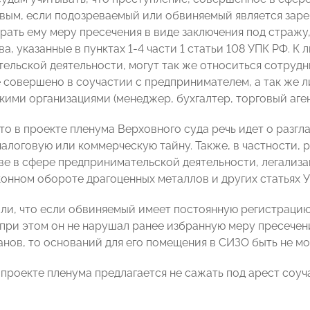
овым, если подозреваемый или обвиняемый является зар
рать ему меру пресечения в виде заключения под стражу
а, указанные в пунктах 1-4 части 1 статьи 108 УПК РФ. 
ельской деятельности, могут так же относиться сотрудн
 совершено в соучастии с предпринимателем, а так же л
кими организациями (менеджер, бухгалтер, торговый агент
что в проекте пленума Верховного суда речь идет о разг
алоговую или коммерческую тайну. Также, в частности, р
е в сфере предпринимательской деятельности, легализ
конном обороте драгоценных металлов и других статьях У
или, что если обвиняемый имеет постоянную регистрацию
 при этом он не нарушал ранее избранную меру пресечени
анов, то оснований для его помещения в СИЗО быть не мо
в проекте пленума предлагается не сажать под арест соу