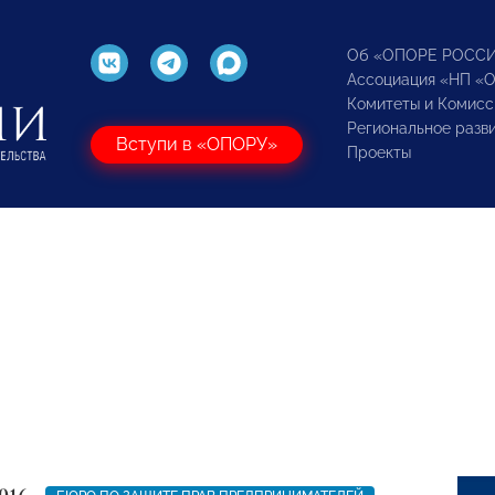
Об «ОПОРЕ РОСС
Ассоциация «НП «
Комитеты и Комисс
Региональное разв
Вступи в «ОПОРУ»
Проекты