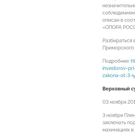
незначительн
соблюдением
описан в соо
«ОПОРА РОС
Разбираться 
Приморского 
Подробнее:
h
investorov-pri
zakona-ot-3-i
Верховный с
03 ноября 20
3 ноября Пле
заключать по
махинациях в