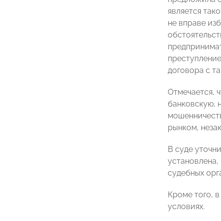
является так
не вправе изб
обстоятельств
предпринимат
преступление
договора с та
Отмечается, 
банковскую, н
мошенничеств
рынком, неза
В суде уточн
установлена,
судебных орг
Кроме того, 
условиях.