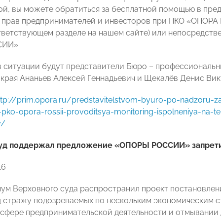
ой, вы можете обратиться за бесплатной помощью в пред
 прав предпринимателей и инвесторов при ПКО «ОПОРА
тветствующем разделе на нашем сайте) или непосредств
СИИ».
в ситуации будут представители Бюро – профессиональ
края Ананьев Алексей Геннадьевич и Щекалёв Денис Вик
ttp://prim.opora.ru/predstavitelstvom-byuro-po-nadzoru-za
-pko-opora-rossii-provoditsya-monitoring-ispolneniya-na-te
y/
уд поддержал предложение «ОПОРЫ РОССИИ» запрети
16
нум Верховного суда распространил проект постановлен
д стражу подозреваемых по нескольким экономическим ст
 сфере предпринимательской деятельности и отмывании 