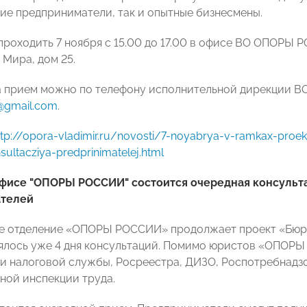
ие предприниматели, так и опытные бизнесмены.
проходить 7 ноября с 15.00 до 17.00 в офисе ВО ОПОРЫ Р
 Мира, дом 25.
а прием можно по телефону исполнительной дирекции ВО
@gmail.com
.
ttp://opora-vladimir.ru/novosti/7-noyabrya-v-ramkax-proek
sultacziya-predprinimatelej.html
офисе "ОПОРЫ РОССИИ" состоится очередная консульт
телей
 отделение «ОПОРЫ РОССИИ» продолжает проект «Бюро 
ялось уже 4 дня консультаций. Помимо юристов «ОПОРЫ
и налоговой службы, Росреестра, ДИЗО, Роспотребнадзо
ной инспекции труда.