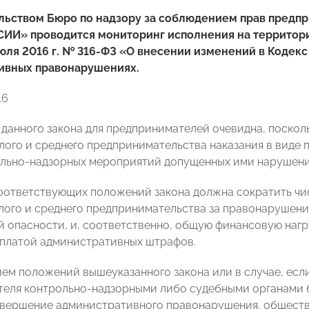
льством Бюро по надзору за соблюдением прав предпр
ИИ» проводится мониторинг исполнения на территор
июля 2016 г. № 316-ФЗ «О внесении изменений в Кодек
ивных правонарушениях.
16
 данного закона для предпринимателей очевидна, поскол
лого и среднего предпринимательства наказания в виде
ольно-надзорных мероприятий допущенных ими нарушени
оответствующих положений закона должна сократить чи
лого и среднего предпринимательства за правонарушени
 опасности, и, соответственно, общую финансовую нагру
уплатой административных штрафов.
ием положений вышеуказанного закона или в случае, если
теля контрольно-надзорными либо судебными органами
овершение административного правонарушения, обществ