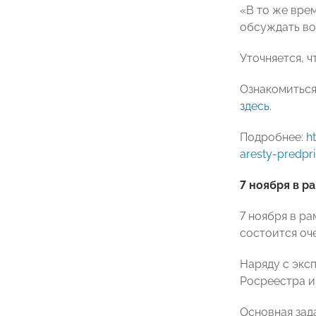
«В то же вре
обсуждать во
Уточняется, ч
Ознакомиться
здесь
.
Подробнее:
h
aresty-predpri
7 ноября в р
7 ноября в р
состоится оч
Наряду с экс
Росреестра и
Основная зад