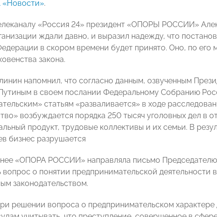
 «Новости»
.
леканалу «Россия 24» президент «ОПОРЫ РОССИИ» Алек
ганизации ждали давно, и выразил надежду, что постано
едерации в скором времени будет принято. Оно, по его 
ховенства закона.
линин напомнил, что согласно данным, озвученным Пре
утиным в своем послании Федеральному Собранию Росс
тельским» статьям «разваливается» в ходе расследования
во» возбуждается порядка 250 тысяч уголовных дел в 
альный продукт, трудовые коллективы и их семьи. В резу
аев бизнес разрушается
нее «ОПОРА РОССИИ» направляла письмо Председателю В
 вопрос о понятии предпринимательской деятельности в
ым законодательством.
при решении вопроса о предпринимательском характер
удам учитывать, что преступление, совершенное в сфер