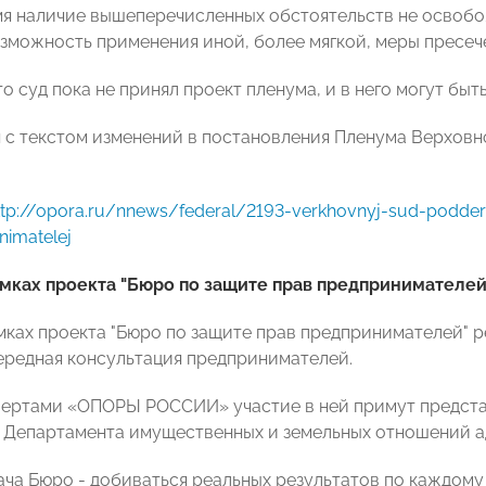
мя наличие вышеперечисленных обстоятельств не освобо
зможность применения иной, более мягкой, меры пресече
то суд пока не принял проект пленума, и в него могут быт
 с текстом изменений в постановления Пленума Верхов
ttp://opora.ru/nnews/federal/2193-verkhovnyj-sud-podderzh
nimatelej
амках проекта "Бюро по защите прав предпринимателе
амках проекта "Бюро по защите прав предпринимателей" 
ередная консультация предпринимателей.
пертами «ОПОРЫ РОССИИ» участие в ней примут предста
 Департамента имущественных и земельных отношений 
ача Бюро - добиваться реальных результатов по каждом