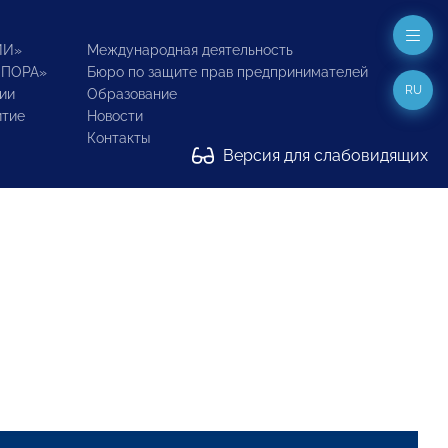
ИИ»
Международная деятельность
ОПОРА»
Бюро по защите прав предпринимателей
RU
ии
Образование
итие
Новости
Контакты
Версия для слабовидящих