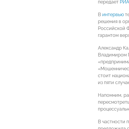
передает
РИА
В
интервью
те
решения в ор
Российской Ф
гарантом вер
Александр Ка
Владимиром П
«предпринима
«Мошенничест
стоит национ
из пяти случ
Напомним, ра
пересмотреть
процессуальн
В частности 
предложила с