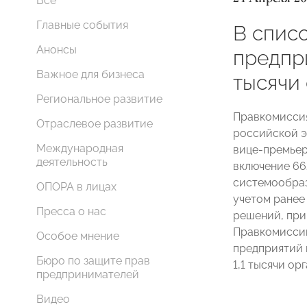
Все
Главные события
В спис
Анонсы
предпр
Важное для бизнеса
тысячи
Региональное развитие
Правкомиссия
Отраслевое развитие
российской э
Международная
вице-премье
деятельность
включение 66
системообраз
ОПОРА в лицах
учетом ранее
Пресса о нас
решений, при
Правкомисси
Особое мнение
предприятий 
Бюро по защите прав
1,1 тысячи ор
предпринимателей
Видео