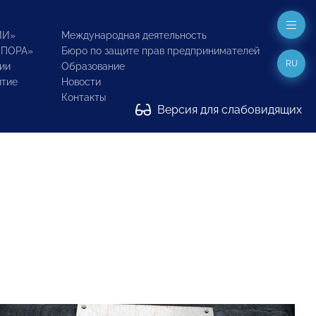
ИИ»
Международная деятельность
ОПОРА»
Бюро по защите прав предпринимателей
RU
ии
Образование
итие
Новости
Контакты
Версия для слабовидящих