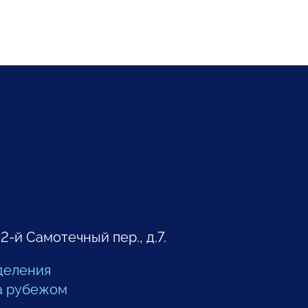
 2-й Самотечный пер., д.7.
деления
а рубежом