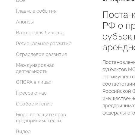
Все
Главные события
Постан
Анонсы
РФ о п
Важное для бизнеса
субъек
Региональное развитие
арендн
Отраслевое развитие
Постановлени
Международная
субъектов МС
деятельность
Росимуществу
ОПОРА в лицах
соответствии
Российской Фе
Пресса о нас
имущественно
Особое мнение
предпринимат
федерального
Бюро по защите прав
предпринимателей
Видео