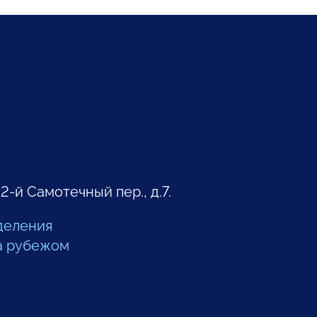
 2-й Самотечный пер., д.7.
деления
а рубежом