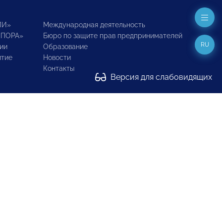
ИИ»
Международная деятельность
ОПОРА»
Бюро по защите прав предпринимателей
RU
ии
Образование
итие
Новости
Контакты
Версия для слабовидящих