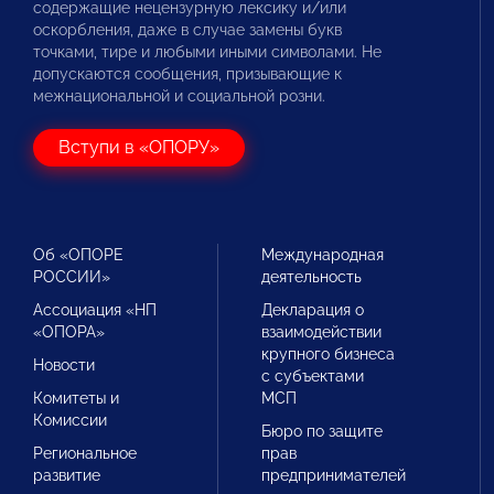
содержащие нецензурную лексику и/или
оскорбления, даже в случае замены букв
точками, тире и любыми иными символами. Не
допускаются сообщения, призывающие к
межнациональной и социальной розни.
Вступи в «ОПОРУ»
Об «ОПОРЕ
Международная
РОССИИ»
деятельность
Ассоциация «НП
Декларация о
«ОПОРА»
взаимодействии
крупного бизнеса
Новости
с субъектами
Комитеты и
МСП
Комиссии
Бюро по защите
Региональное
прав
развитие
предпринимателей