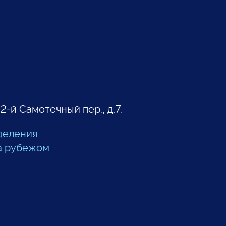
 2-й Самотечный пер., д.7.
деления
а рубежом