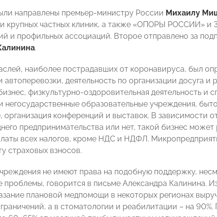
ыли направлены премьер-министру России
Михаилу Ми
и крупных частных клиник, а также «ОПОРЫ РОССИИ» и 3
й и профильных ассоциаций. Второе отправлено за п
Калинина
.
аслей, наиболее пострадавших от коронавируса, был опр
и автоперевозки, деятельность по организации досуга и 
бизнес, физкультурно-оздоровительная деятельность и с
и негосударственные образовательные учреждения, бытов
), организация конференций и выставок. В зависимости о
днего предпринимательства или нет, такой бизнес может 
платы всех налогов, кроме НДС и НДФЛ. Микропредприят
ту страховых взносов.
чреждения не имеют права на подобную поддержку, несм
 проблемы, говорится в письме Александра Калинина. И
казание плановой медпомощи в некоторых регионах выру
ограничений, а в стоматологии и реабилитации – на 90%.