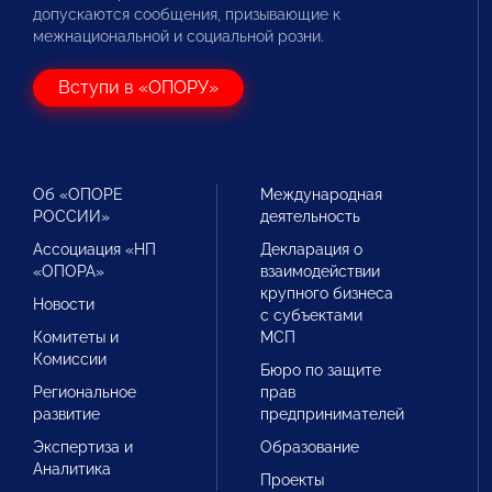
допускаются сообщения, призывающие к
межнациональной и социальной розни.
Вступи в «ОПОРУ»
Об «ОПОРЕ
Международная
РОССИИ»
деятельность
Ассоциация «НП
Декларация о
«ОПОРА»
взаимодействии
крупного бизнеса
Новости
с субъектами
Комитеты и
МСП
Комиссии
Бюро по защите
Региональное
прав
развитие
предпринимателей
Экспертиза и
Образование
Аналитика
Проекты