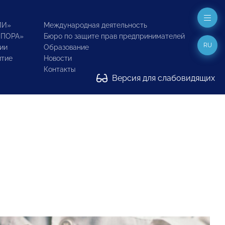
ИИ»
Международная деятельность
ОПОРА»
Бюро по защите прав предпринимателей
RU
ии
Образование
итие
Новости
Контакты
Версия для слабовидящих