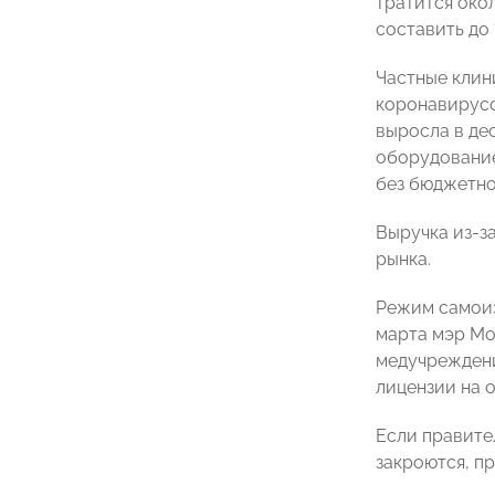
тратится око
составить до 
Частные клин
коронавирусо
выросла в де
оборудование
без бюджетно
Выручка из-з
рынка.
Режим самоиз
марта мэр Мо
медучреждени
лицензии на 
Если правите
закроются, п