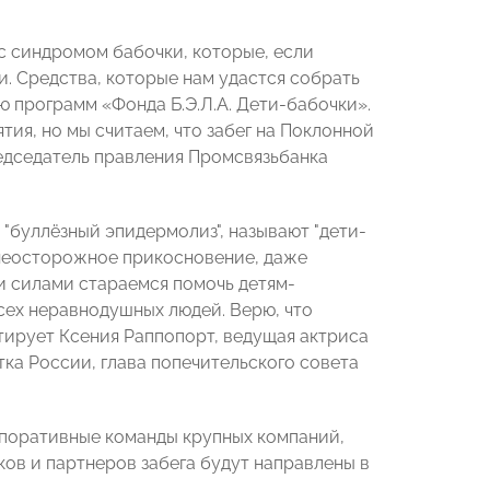
с синдромом бабочки, которые, если
. Средства, которые нам удастся собрать
ю программ «Фонда Б.Э.Л.А. Дети-бабочки».
ия, но мы считаем, что забег на Поклонной
едседатель правления Промсвязьбанка
"буллёзный эпидермолиз", называют "дети-
 неосторожное прикосновение, даже
и силами стараемся помочь детям-
всех неравнодушных людей. Верю, что
нтирует Ксения Раппопорт, ведущая актриса
ка России, глава попечительского совета
рпоративные команды крупных компаний,
ков и партнеров забега будут направлены в