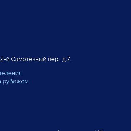
 2-й Самотечный пер., д.7.
деления
а рубежом