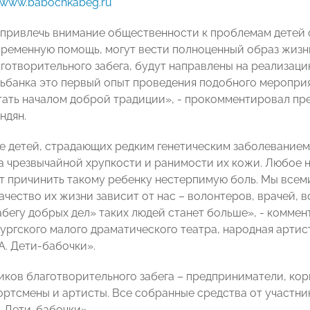
www.babochkabeg.ru
 привлечь внимание общественности к проблемам детей 
временную помощь, могут вести полноценный образ жизни
аготворительного забега, будут направлены на реализаци
ьбанка это первый опыт проведения подобного мероприят
тать началом доброй традиции», - прокомментировал пр
ндян.
е детей, страдающих редким генетическим заболеванием 
за чрезвычайной хрупкости и ранимости их кожи. Любое
ут причинить такому ребенку нестерпимую боль. Мы всем
ачество их жизни зависит от нас – волонтеров, врачей, 
абегу добрых дел» таких людей станет больше», - комме
ургского малого драматического театра, народная артист
А. Дети-бабочки».
иков благотворительного забега – предприниматели, ко
ортсмены и артисты. Все собранные средства от участни
. Дети-бабочки».