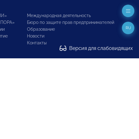
ИИ»
Международная деятельность
ОПОРА»
Бюро по защите прав предпринимателей
RU
ии
Образование
итие
Новости
Контакты
Версия для слабовидящих