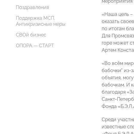
мероприятия
Поздравления
«Наша цель –
Поддержка МСП.
оказать свое
Антикризисные меры
по итогам бл
СВОй бизнес
Для Промсвяз
горе может с
ОПОРА — СТАРТ
Артем Конста
«Во всём мир
бабочки" из-
объятия, мог
бабочкам. И к
благодаря «З
Санкт-Петерб
Фонда «Б.Э.Л.
Среди участн
известные сп
«Фонд Б.Э.Л.А