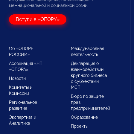
межнациональной и социальной розни.
Вступи в «ОПОРУ»
Об «ОПОРЕ
Международная
РОССИИ»
деятельность
Ассоциация «НП
Декларация о
«ОПОРА»
взаимодействии
крупного бизнеса
Новости
с субъектами
Комитеты и
МСП
Комиссии
Бюро по защите
Региональное
прав
развитие
предпринимателей
Экспертиза и
Образование
Аналитика
Проекты