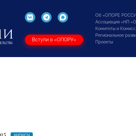
Об «ОПОРЕ РОСС
Ассоциация «НП «
Комитеты и Комисс
Региональное разв
Вступи в «ОПОРУ»
Проекты
015
АНОНСЫ