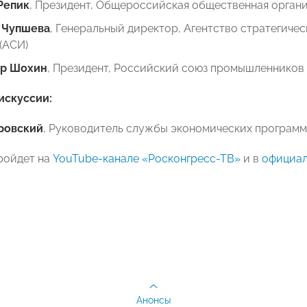
Репик
, Президент, Общероссийская общественная орган
 Чупшева
, Генеральный директор, Агентство стратегич
(АСИ)
др Шохин
, Президент, Российский союз промышленников
искуссии:
ровский
, Руководитель службы экономических программ,
ройдет на
YouTube-канале «Росконгресс-ТВ»
и в
официал
Анонсы