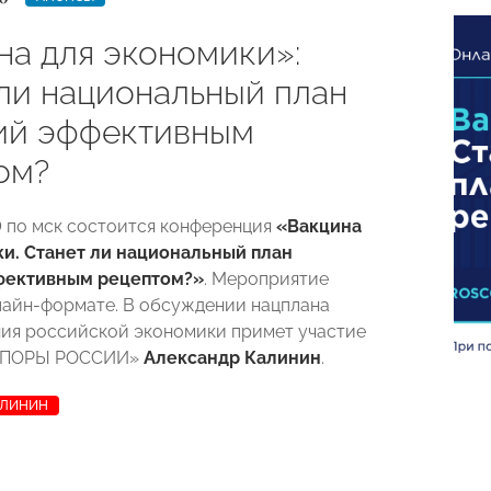
на для экономики»:
 ли национальный план
ий эффективным
ом?
00 по мск состоится конференция
«Вакцина
и. Станет ли национальный план
фективным рецептом?»
. Мероприятие
лайн-формате. В обсуждении нацплана
ия российской экономики примет участие
«ОПОРЫ РОССИИ»
Александр Калинин
.
АЛИНИН