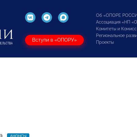
Об «ОПОРЕ РОСС
Ассоциация «НП «
Комитеты и Комисс
Региональное разв
Вступи в «ОПОРУ»
Проекты
0
АНОНСЫ