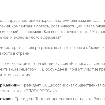
онавируса поставила перед властями ряд важных задач:
ления, компенсация потерь, рост инвестиций. Стала оче
изменений в экономике. Как все это осуществить? Как р
ьной и экономической сферами?
инистерства, лидеры рынка, деловые союзы и объедине
вности в стране.
00 по мск состоится онлайн-дискуссия «Вакцина для экон
ективным рецептом?». В обсуждении примут участие пр
итутов развития:
р Калинин
, Президент, Общероссийская общественная о
имательства «ОПОРА РОССИИ»
атырин
, Президент, Торгово-промышленная палата Росс