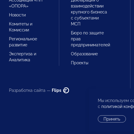
Ассоциация «НП
Декларация о
«ОПОРА»
взаимодействии
крупного бизнеса
Новости
с субъектами
Комитеты и
МСП
Комиссии
Бюро по защите
Региональное
прав
развитие
предпринимателей
Экспертиза и
Образование
Аналитика
Проекты
Разработка сайта —
Flips
Мы используем co
с
политикой конф
Принять