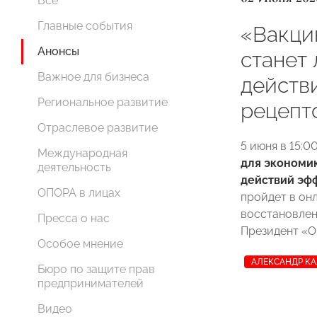
Все
Главные события
«Вакци
Анонсы
станет
Важное для бизнеса
действ
Региональное развитие
рецепт
Отраслевое развитие
5 июня в 15:
Международная
для экономик
деятельность
действий эф
ОПОРА в лицах
пройдет в он
восстановлен
Пресса о нас
Президент 
Особое мнение
АЛЕКСАНДР К
Бюро по защите прав
предпринимателей
Видео