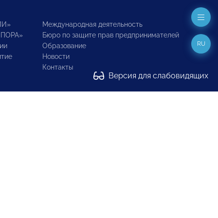
ИИ»
Международная деятельность
ОПОРА»
Бюро по защите прав предпринимателей
RU
ии
Образование
итие
Новости
Контакты
Версия для слабовидящих