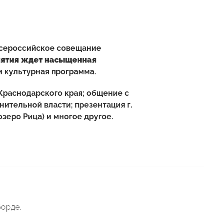
 "Всероссийское совещание
иятия ждет насыщенная
 культурная программа.
Краснодарского края; общение с
ительной власти; презентация г.
озеро Рица) и многое другое.
орде.