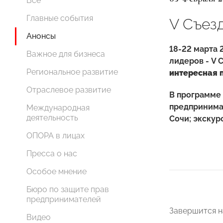
Все
Главные события
V Съез
Анонсы
18-22 марта 
Важное для бизнеса
лидеров - V
Региональное развитие
интересная 
Отраслевое развитие
В программе
предпринимат
Международная
деятельность
Сочи; экскур
ОПОРА в лицах
Пресса о нас
Особое мнение
Бюро по защите прав
предпринимателей
Завершится н
Видео