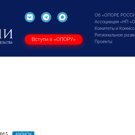
Об «ОПОРЕ РОСС
Ассоциация «НП «
Комитеты и Комисс
Региональное разв
Вступи в «ОПОРУ»
Проекты
015
АНОНСЫ