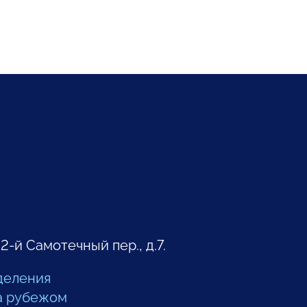
 2-й Самотечный пер., д.7.
деления
а рубежом