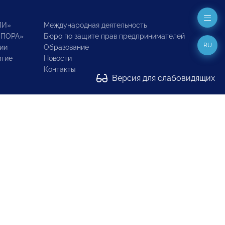
ИИ»
Международная деятельность
ОПОРА»
Бюро по защите прав предпринимателей
RU
ии
Образование
итие
Новости
Контакты
Версия для слабовидящих