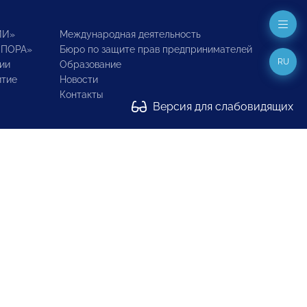
ИИ»
Международная деятельность
ОПОРА»
Бюро по защите прав предпринимателей
RU
ии
Образование
итие
Новости
Контакты
Версия для слабовидящих