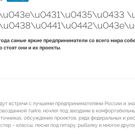
f\u043e\u0431\u0435\u0433 \
\u0438\u0441\u0442\u043e\u
года самые яркие предприниматели со всего мира собе
о стоят они и их проекты.
дут встречи с лучшими предпринимателями России и зн
рвозданной тайге, ночлег под звездами в комфортабельны
точниках, обсуждение проектов, ряда федеральных и рес
стер – классы, песни под гитару, рыбалку и многое друго