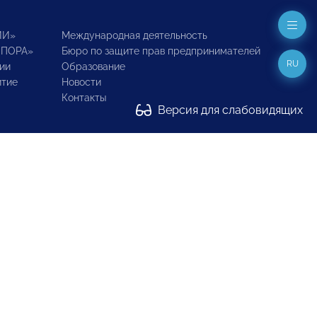
ИИ»
Международная деятельность
ОПОРА»
Бюро по защите прав предпринимателей
RU
ии
Образование
итие
Новости
Контакты
Версия для слабовидящих