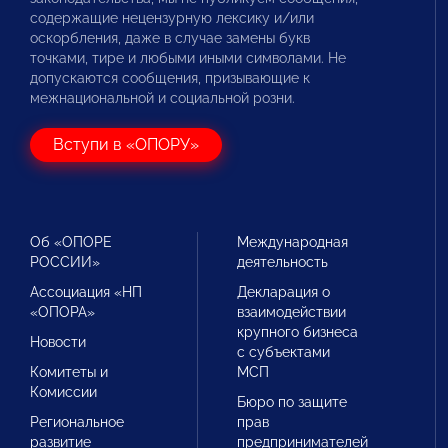
содержащие нецензурную лексику и/или
оскорбления, даже в случае замены букв
точками, тире и любыми иными символами. Не
допускаются сообщения, призывающие к
межнациональной и социальной розни.
Вступи в «ОПОРУ»
Об «ОПОРЕ
Международная
РОССИИ»
деятельность
Ассоциация «НП
Декларация о
«ОПОРА»
взаимодействии
крупного бизнеса
Новости
с субъектами
Комитеты и
МСП
Комиссии
Бюро по защите
Региональное
прав
развитие
предпринимателей