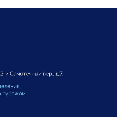
 2-й Самотечный пер., д.7.
деления
а рубежом