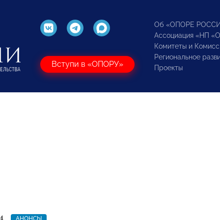
Об «ОПОРЕ РОСС
Ассоциация «НП «
Комитеты и Комисс
Региональное разв
Вступи в «ОПОРУ»
Проекты
4
АНОНСЫ