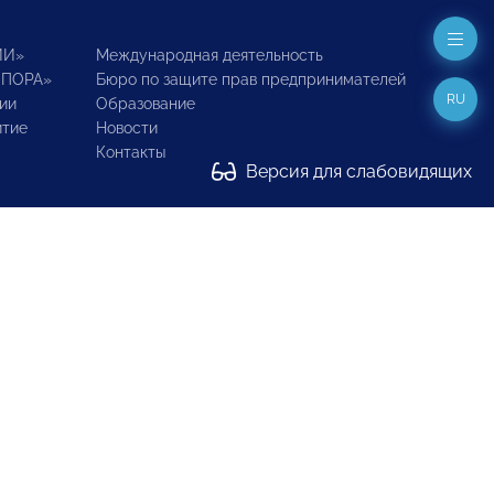
ИИ»
Международная деятельность
ОПОРА»
Бюро по защите прав предпринимателей
RU
ии
Образование
итие
Новости
Контакты
Версия для слабовидящих