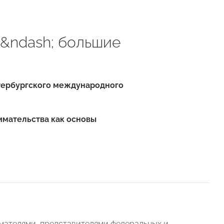
&ndash; большие
етербургского международного
имательства как основы
мателями, представителями федеральных и