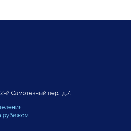
 2-й Самотечный пер., д.7.
деления
а рубежом