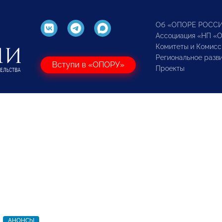
Об «ОПОРЕ РОСС
Ассоциация «НП «
Комитеты и Комисс
Региональное разв
Вступи в «ОПОРУ»
Проекты
АНОНСЫ