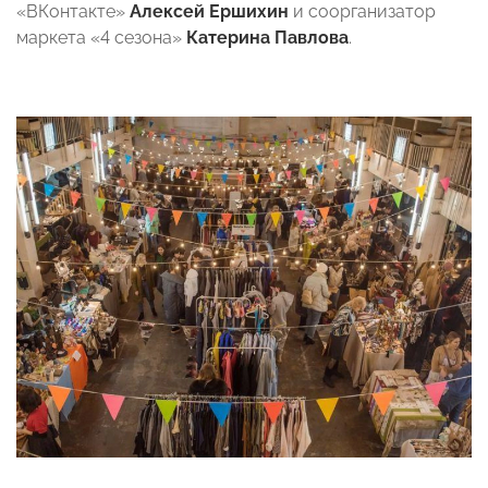
«ВКонтакте»
Алексей Ершихин
и соорганизатор
маркета «4 сезона»
Катерина Павлова
.