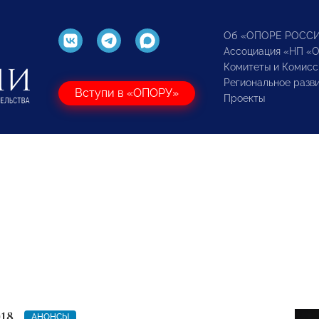
Об «ОПОРЕ РОСС
Ассоциация «НП «
Комитеты и Комисс
Региональное разв
Вступи в «ОПОРУ»
Проекты
018
АНОНСЫ