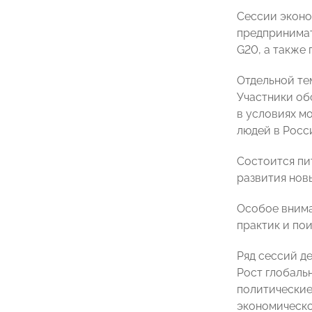
Сессии эконо
предпринимат
G20, а также
Отдельной те
Участники об
в условиях м
людей в Росс
Состоится пи
развития нов
Особое внима
практик и по
Ряд сессий д
Рост глобаль
политические
экономическо