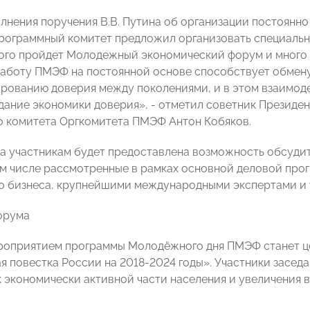
олнения поручения В.В. Путина об организации постоян
рограммный комитет предложил организовать специальн
ого пройдет Молодежный экономический форум и много 
аботу ПМЭФ на постоянной основе способствует обмену
рованию доверия между поколениями, и в этом взаимоде
дание экономики доверия», - отметил советник Президе
 комитета Оргкомитета ПМЭФ Антон Кобяков.
а участникам будет предоставлена возможность обсуди
ом числе рассмотренные в рамках основной деловой пр
о бизнеса, крупнейшими международными экспертами и 
орума
роприятием программы Молодёжного дня ПМЭФ станет ц
я повестка России на 2018-2024 годы». Участники засед
 экономически активной части населения и увеличения 