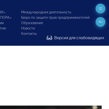
ИИ»
Международная деятельность
ОПОРА»
Бюро по защите прав предпринимателей
RU
ии
Образование
итие
Новости
Контакты
Версия для слабовидящих