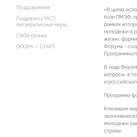
Поздравления
«В целях исп
базе ПМЭФ, п
Поддержка МСП.
рамках котор
Антикризисные меры
молодежи в р
СВОй бизнес
жизни, форми
Форума – соз
ОПОРА — СТАРТ
Программного
В ходе Форум
вопросы, в т
и российског
Программа ф
Ключевым ме
экономическа
молодежи как
страны.