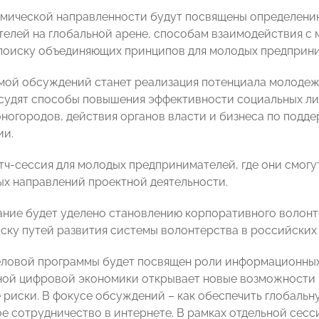
мической направленности будут посвящены определени
елей на глобальной арене, способам взаимодействия с
 поиску объединяющих принципов для молодых предприн
мой обсуждений станет реализация потенциала молодеж
судят способы повышения эффективности социальных л
оногородов, действия органов власти и бизнеса по под
ии.
тч-сессия для молодых предпринимателей, где они смогу
ых направлений проектной деятельности.
ние будет уделено становлению корпоративного волон
иску путей развития системы волонтерства в российских 
еловой программы будет посвящен роли информационных
ной цифровой экономики открывает новые возможности и
 риски. В фокусе обсуждений – как обеспечить глобальн
е сотрудничество в интернете. В рамках отдельной сес