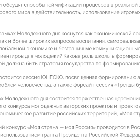
ки обсудят способы геймификации процессов в реальной
грового мира в действительность, использование игровых
рамках Молодежного дня коснутся как экономической 
 так и более широких вопросов воспитания, самореализа
глобальной экономике и безграничные коммуникационны
иентиров для молодежи? Какова роль школы в формиро
ой должна быть стратегия государства по формировани
состоится сессия ЮНЕСКО, посвященная формированию 
роблем человечества, а также форсайт-сессия «Тренды б
ах Молодежного дня состоится торжественная церемони
го конкурса молодежных авторских проектов и проектов
ономическое развитие российских территорий, «Моя стр
й конкурс «Моя страна — моя Россия» проводится в Росси
 использованием гранта Президента Российской Федерац