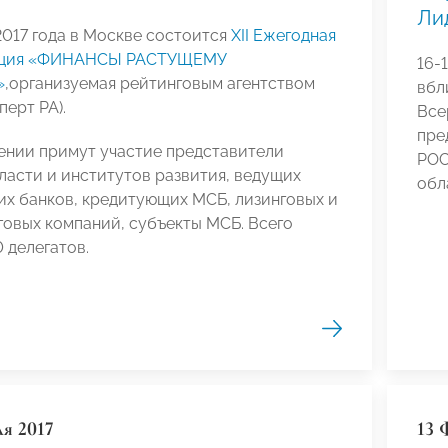
Ли
2017 года в Москве состоится
XII Ежегодная
нция «ФИНАНСЫ РАСТУЩЕМУ
16-
»
,организуемая рейтинговым агентством
вбл
перт РА).
Все
пре
ении примут участие представители
РОС
ласти и институтов развития, ведущих
обл
х банков, кредитующих МСБ, лизинговых и
овых компаний, субъекты МСБ. Всего
 делегатов.
ля 2017
13 