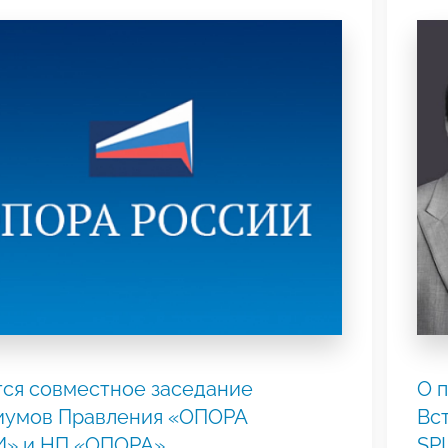
ся совместное заседание
О 
иумов Правления «ОПОРА
Вс
» и НП «ОПОРА»
SP