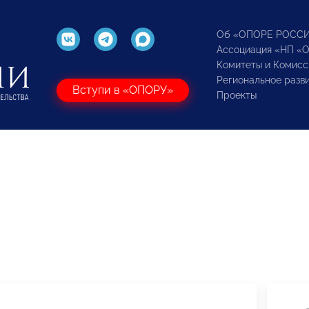
Об «ОПОРЕ РОСС
Ассоциация «НП «
Комитеты и Комисс
Региональное разв
Вступи в «ОПОРУ»
Проекты