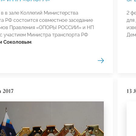
 в в зале Коллегий Министерства
2 ф
та РФ состоится совместное заседание
для
мов Правления «ОПОРЫ РОССИИ» и НП
изв
с участием Министра транспорта РФ
Дем
м Соколовым
.
я 2017
13 