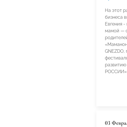
На этот р
бизнеса в
Евгения -
мамой — с
родителей
«Маманонс
GNEZDO, п
фестиваля
развитию
РОССИИ»
03 Февра