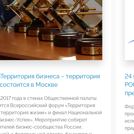
Территория бизнеса – территория
24
состоится в Москве
РО
пр
 2017 года в стенах Общественной палаты
ится Всероссийский форум «Территория
Фор
– территория жизни» и финал Национальной
про
Бизнес-Успех». Мероприятие соберет
исп
ителей бизнес-сообщества России,
пре