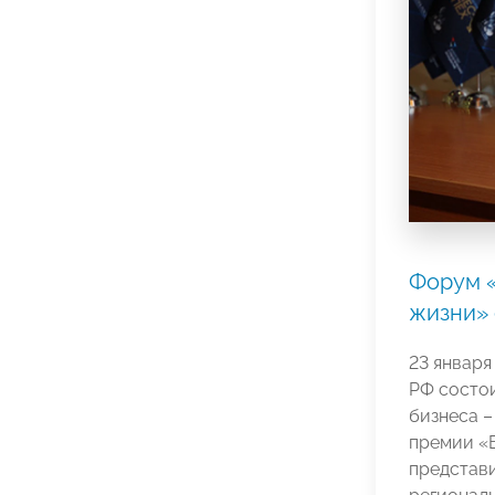
Форум «
жизни» 
23 января
РФ состо
бизнеса 
премии «
представ