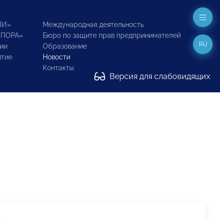
ИИ»
Международная деятельность
ОПОРА»
Бюро по защите прав предпринимателей
RU
ии
Образование
итие
Новости
Контакты
Версия для слабовидящих