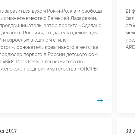
аз заразиться духом Рок-н-Ролла и свободы
21 
ы сможете вместе с Евгенией Лазаревой.
(за
 предприниматель, автор проекта «Сделано
отб
делано в России», создатель одежды для
меж
 и взрослых в едином стиле
пре
топ», основатель креативного агентства
APE
родюсер первого в России детского рок-
 «Kids Rock Fest», член комитета по
 женского предпринимательства «ОПОРЫ
.
ля 2017
30 