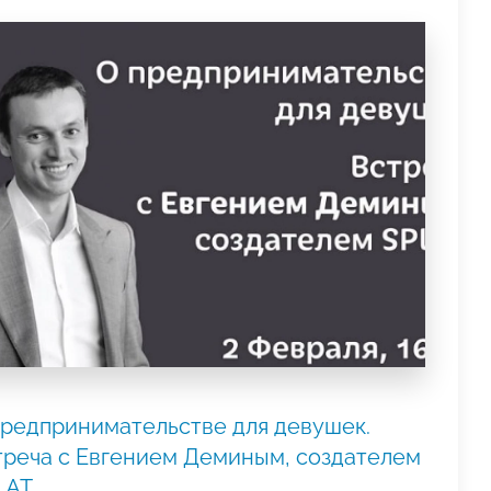
предпринимательстве для девушек.
треча с Евгением Деминым, создателем
LAT