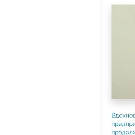
Вдохно
предпр
продол