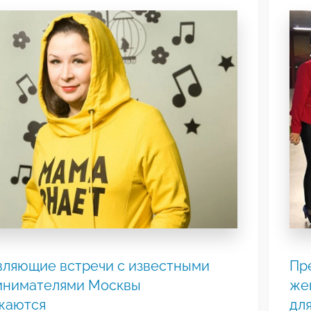
вляющие встречи с известными
Пр
инимателями Москвы
же
жаются
для