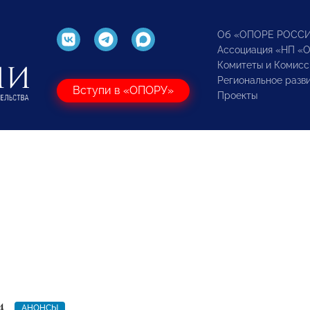
Об «ОПОРЕ РОСС
Ассоциация «НП «
Комитеты и Комисс
Региональное разв
Вступи в «ОПОРУ»
Проекты
4
АНОНСЫ