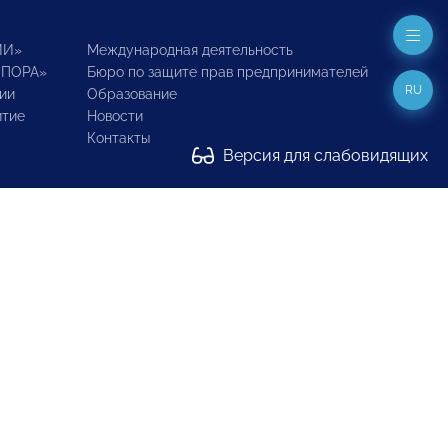
ИИ»
Международная деятельность
ОПОРА»
Бюро по защите прав предпринимателей
RU
ии
Образование
итие
Новости
Контакты
Версия для слабовидящих