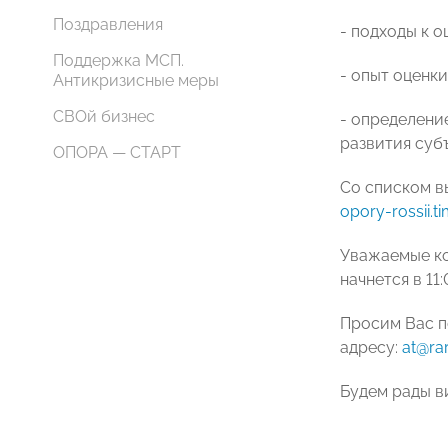
Поздравления
- подходы к 
Поддержка МСП.
- опыт оценк
Антикризисные меры
СВОй бизнес
- определени
развития суб
ОПОРА — СТАРТ
Со списком в
opory-rossii.t
Уважаемые ко
начнется в 11
Просим Вас п
адресу:
at@rar
Будем рады в