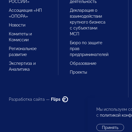
РОССИИ»
деятельность
Ассоциация «НП
Декларация о
«ОПОРА»
взаимодействии
крупного бизнеса
Новости
с субъектами
Комитеты и
МСП
Комиссии
Бюро по защите
Региональное
прав
развитие
предпринимателей
Экспертиза и
Образование
Аналитика
Проекты
Разработка сайта —
Flips
Мы используем co
с
политикой конф
Принять