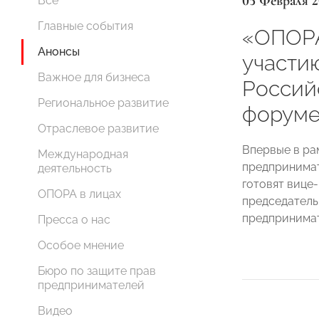
05 Февраля 2
Все
Главные события
«ОПОРА
Анонсы
участи
Важное для бизнеса
Россий
Региональное развитие
форуме
Отраслевое развитие
Впервые в ра
Международная
предпринимат
деятельность
готовят вице
ОПОРА в лицах
председатель
предпринимат
Пресса о нас
Особое мнение
Бюро по защите прав
предпринимателей
Видео