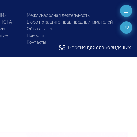
ИИ»
Международная деятельность
ОПОРА»
Бюро по защите прав предпринимателей
RU
ии
Образование
итие
Новости
Контакты
Версия для слабовидящих