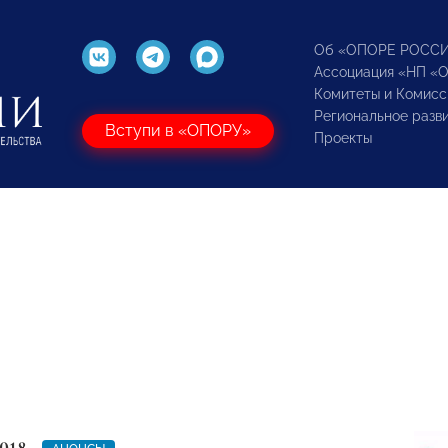
Об «ОПОРЕ РОСС
Ассоциация «НП «
Комитеты и Комисс
Региональное разв
Вступи в «ОПОРУ»
Проекты